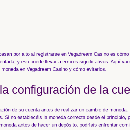
asan por alto al registrarse en Vegadream Casino es cómo
entada, y eso puede llevar a errores significativos. Aquí v
su moneda en Vegadream Casino y cómo evitarlos.
 la configuración de la cu
ación de su cuenta antes de realizar un cambio de moneda. E
es. Si no establecéis la moneda correcta desde el principio,
 moneda antes de hacer un depósito, podríais enfrentar comi