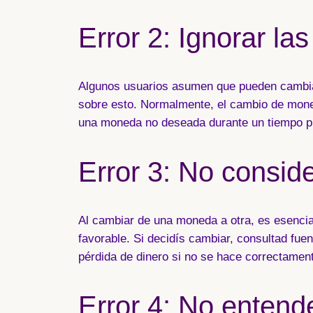
Error 2: Ignorar la
Algunos usuarios asumen que pueden cambiar
sobre esto. Normalmente, el cambio de moned
una moneda no deseada durante un tiempo p
Error 3: No conside
Al cambiar de una moneda a otra, es esencia
favorable. Si decidís cambiar, consultad fue
pérdida de dinero si no se hace correctamen
Error 4: No entende