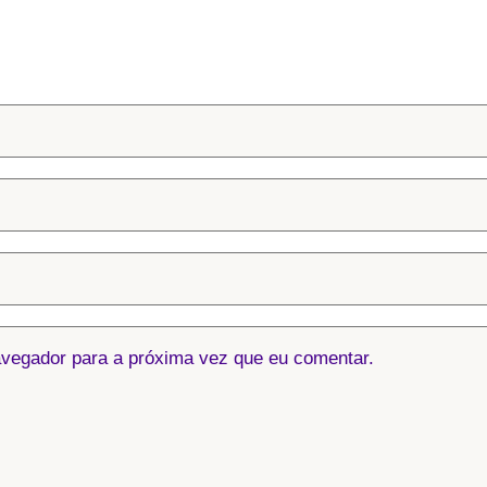
vegador para a próxima vez que eu comentar.