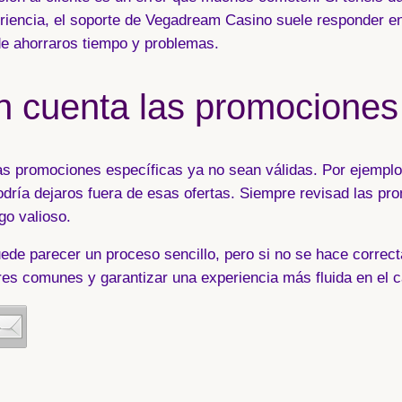
eriencia, el soporte de Vegadream Casino suele responder e
de ahorraros tiempo y problemas.
en cuenta las promociones
s promociones específicas ya no sean válidas. Por ejemplo,
ría dejaros fuera de esas ofertas. Siempre revisad las pr
go valioso.
e parecer un proceso sencillo, pero si no se hace correct
res comunes y garantizar una experiencia más fluida en el c