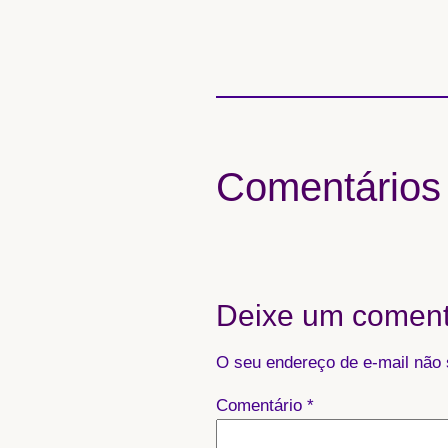
Comentários
Deixe um coment
O seu endereço de e-mail não 
Comentário
*