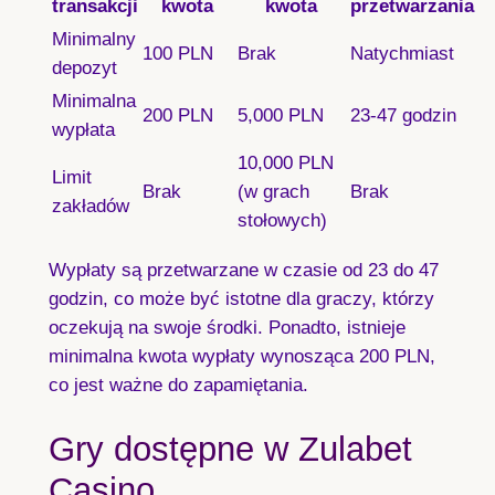
transakcji
kwota
kwota
przetwarzania
Minimalny
100 PLN
Brak
Natychmiast
depozyt
Minimalna
200 PLN
5,000 PLN
23-47 godzin
wypłata
10,000 PLN
Limit
Brak
(w grach
Brak
zakładów
stołowych)
Wypłaty są przetwarzane w czasie od 23 do 47
godzin, co może być istotne dla graczy, którzy
oczekują na swoje środki. Ponadto, istnieje
minimalna kwota wypłaty wynosząca 200 PLN,
co jest ważne do zapamiętania.
Gry dostępne w Zulabet
Casino