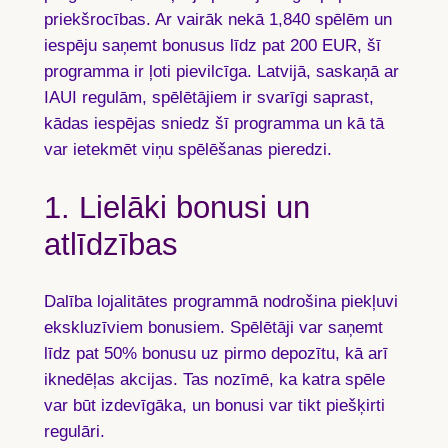
priekšrocības. Ar vairāk nekā
1,840 spēlēm
un
iespēju saņemt bonusus līdz pat
200 EUR
, šī
programma ir ļoti pievilcīga. Latvijā, saskaņā ar
IAUI regulām, spēlētājiem ir svarīgi saprast,
kādas iespējas sniedz šī programma un kā tā
var ietekmēt viņu spēlēšanas pieredzi.
1. Lielāki bonusi un
atlīdzības
Dalība lojalitātes programmā nodrošina piekļuvi
ekskluzīviem bonusiem. Spēlētāji var saņemt
līdz pat
50% bonusu
uz pirmo depozītu, kā arī
iknedēļas akcijas. Tas nozīmē, ka katra spēle
var būt izdevīgāka, un bonusi var tikt piešķirti
regulāri.