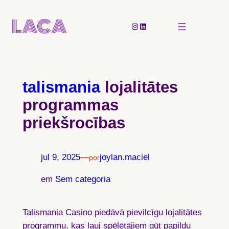
Pular
para
Instagram
LinkedIn
o
conteúdo
talismania
lojalitātes
programmas
priekšrocības
jul 9, 2025
—
joylan.maciel
por
em
Sem categoria
Talismania Casino piedāvā pievilcīgu lojalitātes
programmu, kas ļauj spēlētājiem gūt papildu