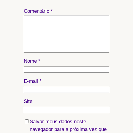
Comentário
*
Nome
*
E-mail
*
Site
Salvar meus dados neste
navegador para a próxima vez que