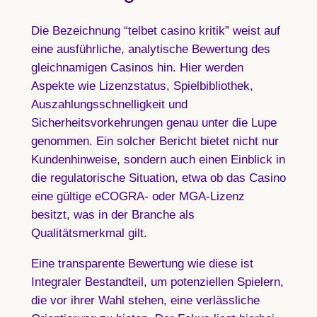
Die Bezeichnung “telbet casino kritik” weist auf
eine ausführliche, analytische Bewertung des
gleichnamigen Casinos hin. Hier werden
Aspekte wie Lizenzstatus, Spielbibliothek,
Auszahlungsschnelligkeit und
Sicherheitsvorkehrungen genau unter die Lupe
genommen. Ein solcher Bericht bietet nicht nur
Kundenhinweise, sondern auch einen Einblick in
die regulatorische Situation, etwa ob das Casino
eine gültige eCOGRA- oder MGA-Lizenz
besitzt, was in der Branche als
Qualitätsmerkmal gilt.
Eine transparente Bewertung wie diese ist
Integraler Bestandteil, um potenziellen Spielern,
die vor ihrer Wahl stehen, eine verlässliche