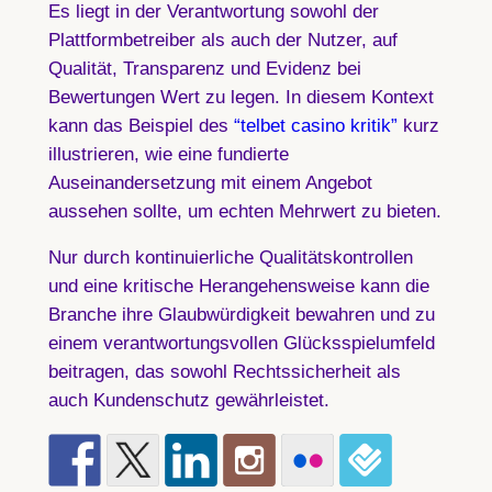
Es liegt in der Verantwortung sowohl der
Plattformbetreiber als auch der Nutzer, auf
Qualität, Transparenz und Evidenz bei
Bewertungen Wert zu legen. In diesem Kontext
kann das Beispiel des
“telbet casino kritik”
kurz
illustrieren, wie eine fundierte
Auseinandersetzung mit einem Angebot
aussehen sollte, um echten Mehrwert zu bieten.
Nur durch kontinuierliche Qualitätskontrollen
und eine kritische Herangehensweise kann die
Branche ihre Glaubwürdigkeit bewahren und zu
einem verantwortungsvollen Glücksspielumfeld
beitragen, das sowohl Rechtssicherheit als
auch Kundenschutz gewährleistet.