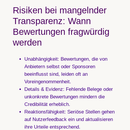
Risiken bei mangelnder
Transparenz: Wann
Bewertungen fragwürdig
werden
Unabhängigkeit:
Bewertungen, die von
Anbietern selbst oder Sponsoren
beeinflusst sind, leiden oft an
Voreingenommenheit.
Details & Evidenz:
Fehlende Belege oder
unkonkrete Bewertungen mindern die
Credibilität erheblich.
Reaktionsfähigkeit:
Seriöse Stellen gehen
auf Nutzerfeedback ein und aktualisieren
ihre Urteile entsprechend.