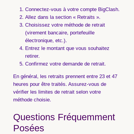
Connectez-vous à votre compte BigClash.
Allez dans la section « Retraits ».
Choisissez votre méthode de retrait
(virement bancaire, portefeuille
électronique, etc.).
Entrez le montant que vous souhaitez
retirer.
Confirmez votre demande de retrait.
En général, les retraits prennent entre
23 et 47
heures
pour être traités. Assurez-vous de
vérifier les limites de retrait selon votre
méthode choisie.
Questions Fréquemment
Posées