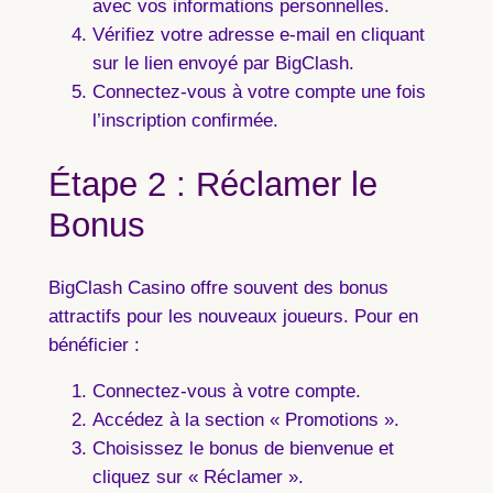
avec vos informations personnelles.
Vérifiez votre adresse e-mail en cliquant
sur le lien envoyé par BigClash.
Connectez-vous à votre compte une fois
l’inscription confirmée.
Étape 2 : Réclamer le
Bonus
BigClash Casino offre souvent des bonus
attractifs pour les nouveaux joueurs. Pour en
bénéficier :
Connectez-vous à votre compte.
Accédez à la section « Promotions ».
Choisissez le bonus de bienvenue et
cliquez sur « Réclamer ».