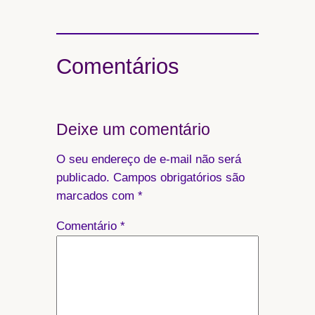
Comentários
Deixe um comentário
O seu endereço de e-mail não será
publicado.
Campos obrigatórios são
marcados com
*
Comentário
*