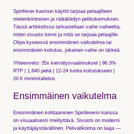
Spinfever-kasinon käyttö tarjoaa pelaajilleen
mielenkiintoisen ja räätälöidyn pelikokemuksen.
Tässä artikkelissa tarkastellaan vaihe vaiheelta,
miten sivusto toimii ja mitä se tarjoaa pelaajille.
Olipa kyseessä ensimmäinen vaikutelma tai
ensimmäinen kotiutus, jokainen vaihe on tärkeä.
Yhteenveto:
35x kierrätysvaatimukset | 96.3%
RTP | 1,840 peliä | 12-24 tuntia kotiutukseen |
20 € minimitalletus
Ensimmäinen vaikutelma
Ensimmäinen kohtaaminen Spinfeverin kanssa
on visuaalisesti miellyttävä. Sivusto on moderni
ja käyttäjäystävällinen. Pelivalikoima on laaja —