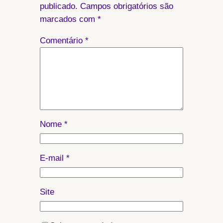
publicado.
Campos obrigatórios são
marcados com
*
Comentário
*
Nome
*
E-mail
*
Site