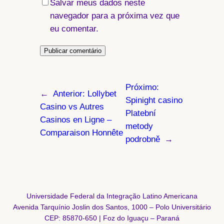
Salvar meus dados neste
navegador para a próxima vez que
eu comentar.
Próximo:
←
Anterior:
Lollybet
Spinight casino
Casino vs Autres
Platební
Casinos en Ligne –
metody
Comparaison Honnête
podrobně
→
Universidade Federal da Integração Latino Americana
Avenida Tarquínio Joslin dos Santos, 1000 – Polo Universitário
CEP: 85870-650 | Foz do Iguaçu – Paraná