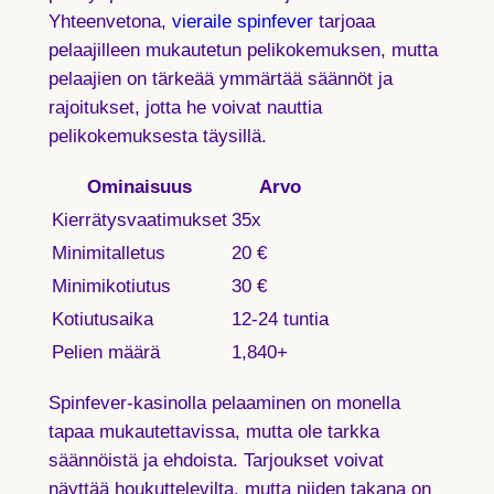
Yhteenvetona,
vieraile spinfever
tarjoaa
pelaajilleen mukautetun pelikokemuksen, mutta
pelaajien on tärkeää ymmärtää säännöt ja
rajoitukset, jotta he voivat nauttia
pelikokemuksesta täysillä.
Ominaisuus
Arvo
Kierrätysvaatimukset
35x
Minimitalletus
20 €
Minimikotiutus
30 €
Kotiutusaika
12-24 tuntia
Pelien määrä
1,840+
Spinfever-kasinolla pelaaminen on monella
tapaa mukautettavissa, mutta ole tarkka
säännöistä ja ehdoista. Tarjoukset voivat
näyttää houkuttelevilta, mutta niiden takana on