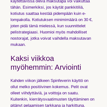
käytettävissä oleva maksutapa voi vaikuttaa
tähän. Esimerkiksi, jos käytät pankkitiliä,
kotiutus saattaa kestää pidempään kuin e-
lompakolla. Kotiutuksen minimimäärä on 30 €,
joten pidä tämä mielessä, kun suunnittelet
pelistrategiaasi. Huomioi myös mahdolliset
nostorajat, jotka voivat vaihdella maksutavan
mukaan.
Kaksi viikkoa
myöhemmin: Arviointi
Kahden viikon jälkeen Spinfeverin käyttö on
ollut melko positiivinen kokemus. Pelit ovat
olleet viihdyttäviä, ja voittoja on saatu.
Kuitenkin, kierrätysvaatimusten täyttäminen on
pitänyt pelaamisen tarkkana ja harkittuna.