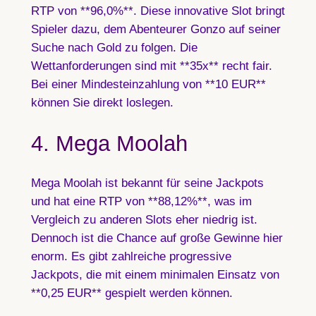
RTP von **96,0%**. Diese innovative Slot bringt
Spieler dazu, dem Abenteurer Gonzo auf seiner
Suche nach Gold zu folgen. Die
Wettanforderungen sind mit **35x** recht fair.
Bei einer Mindesteinzahlung von **10 EUR**
können Sie direkt loslegen.
4. Mega Moolah
Mega Moolah ist bekannt für seine Jackpots
und hat eine RTP von **88,12%**, was im
Vergleich zu anderen Slots eher niedrig ist.
Dennoch ist die Chance auf große Gewinne hier
enorm. Es gibt zahlreiche progressive
Jackpots, die mit einem minimalen Einsatz von
**0,25 EUR** gespielt werden können.