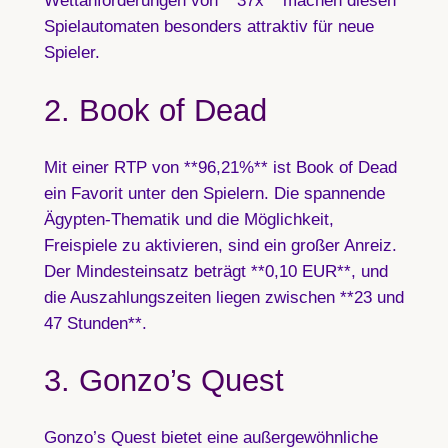
Wettanforderungen von **37x** machen diesen
Spielautomaten besonders attraktiv für neue
Spieler.
2. Book of Dead
Mit einer RTP von **96,21%** ist Book of Dead
ein Favorit unter den Spielern. Die spannende
Ägypten-Thematik und die Möglichkeit,
Freispiele zu aktivieren, sind ein großer Anreiz.
Der Mindesteinsatz beträgt **0,10 EUR**, und
die Auszahlungszeiten liegen zwischen **23 und
47 Stunden**.
3. Gonzo’s Quest
Gonzo’s Quest bietet eine außergewöhnliche