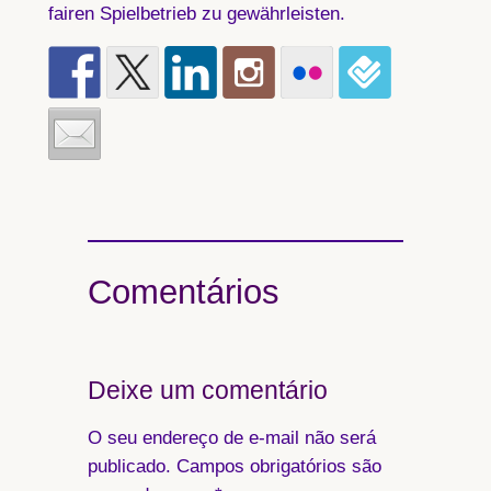
fairen Spielbetrieb zu gewährleisten.
Comentários
Deixe um comentário
O seu endereço de e-mail não será
publicado.
Campos obrigatórios são