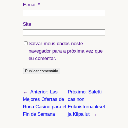
E-mail
*
Site
Salvar meus dados neste
navegador para a próxima vez que
eu comentar.
←
Anterior:
Las
Próximo:
Saletti
Mejores Ofertas de
casinon
Runa Casino para el
Erikoisturnaukset
Fin de Semana
ja Kilpailut
→