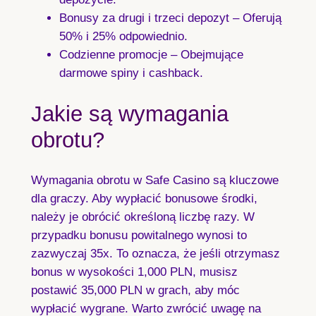
Bonusy za drugi i trzeci depozyt
– Oferują
50% i 25% odpowiednio.
Codzienne promocje
– Obejmujące
darmowe spiny i cashback.
Jakie są wymagania
obrotu?
Wymagania obrotu w Safe Casino są kluczowe
dla graczy. Aby wypłacić bonusowe środki,
należy je obrócić określoną liczbę razy. W
przypadku bonusu powitalnego wynosi to
zazwyczaj
35x
. To oznacza, że jeśli otrzymasz
bonus w wysokości 1,000 PLN, musisz
postawić 35,000 PLN w grach, aby móc
wypłacić wygrane. Warto zwrócić uwagę na