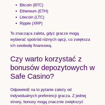
Bitcoin (BTC)
Ethereum (ETH)
Litecoin (LTC)
Ripple (XRP)
To znacząca zaleta, gdyż gracze mogą
wybierać spośród różnych opcji, co zwiększa
ich swobodę finansową.
Czy warto korzystać z
bonusów depozytowych w
Safe Casino?
Odpowiedź na to pytanie zależy od
indywidualnych preferencji gracza. Z jednej
strony, bonusy mogą znacznie zwiększyć