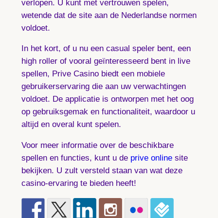
verlopen. U kunt met vertrouwen spelen,
wetende dat de site aan de Nederlandse normen
voldoet.
In het kort, of u nu een casual speler bent, een
high roller of vooral geïnteresseerd bent in live
spellen, Prive Casino biedt een mobiele
gebruikerservaring die aan uw verwachtingen
voldoet. De applicatie is ontworpen met het oog
op gebruiksgemak en functionaliteit, waardoor u
altijd en overal kunt spelen.
Voor meer informatie over de beschikbare
spellen en functies, kunt u de
prive online
site
bekijken. U zult versteld staan van wat deze
casino-ervaring te bieden heeft!