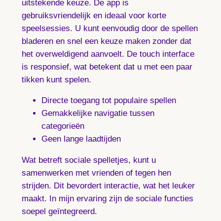
uitstekende keuze. De app is
gebruiksvriendelijk en ideaal voor korte
speelsessies. U kunt eenvoudig door de spellen
bladeren en snel een keuze maken zonder dat
het overweldigend aanvoelt. De touch interface
is responsief, wat betekent dat u met een paar
tikken kunt spelen.
Directe toegang tot populaire spellen
Gemakkelijke navigatie tussen
categorieën
Geen lange laadtijden
Wat betreft sociale spelletjes, kunt u
samenwerken met vrienden of tegen hen
strijden. Dit bevordert interactie, wat het leuker
maakt. In mijn ervaring zijn de sociale functies
soepel geïntegreerd.