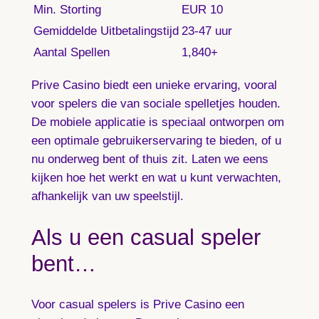
Min. Storting
EUR 10
Gemiddelde Uitbetalingstijd
23-47 uur
Aantal Spellen
1,840+
Prive Casino biedt een unieke ervaring, vooral
voor spelers die van sociale spelletjes houden.
De mobiele applicatie is speciaal ontworpen om
een optimale gebruikerservaring te bieden, of u
nu onderweg bent of thuis zit. Laten we eens
kijken hoe het werkt en wat u kunt verwachten,
afhankelijk van uw speelstijl.
Als u een casual speler
bent…
Voor casual spelers is Prive Casino een