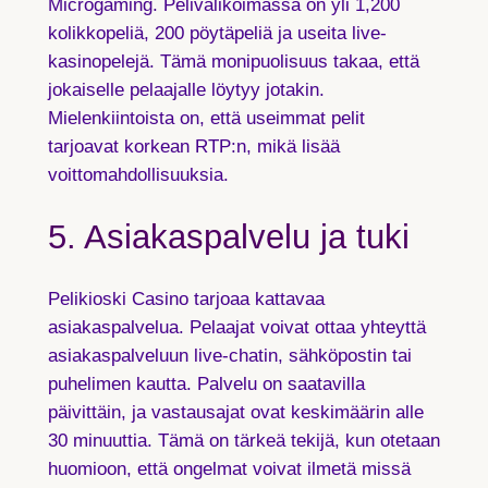
Microgaming. Pelivalikoimassa on yli 1,200
kolikkopeliä, 200 pöytäpeliä ja useita live-
kasinopelejä. Tämä monipuolisuus takaa, että
jokaiselle pelaajalle löytyy jotakin.
Mielenkiintoista on, että useimmat pelit
tarjoavat korkean RTP:n, mikä lisää
voittomahdollisuuksia.
5. Asiakaspalvelu ja tuki
Pelikioski Casino tarjoaa kattavaa
asiakaspalvelua. Pelaajat voivat ottaa yhteyttä
asiakaspalveluun live-chatin, sähköpostin tai
puhelimen kautta. Palvelu on saatavilla
päivittäin, ja vastausajat ovat keskimäärin alle
30 minuuttia. Tämä on tärkeä tekijä, kun otetaan
huomioon, että ongelmat voivat ilmetä missä