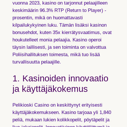
vuonna 2023, kasino on tarjonnut pelaajilleen
keskimäärin
96.3% RTP
(Return to Player) -
prosentin, mikä on huomattavasti
kilpailukykyinen luku. Tämän lisäksi kasinon
bonusehdot, kuten
35x kierrätysvaatimus
, ovat
houkutelleet monia pelaajia. Kasino operoi
täysin laillisesti, ja sen toiminta on valvottua
Poliisihallituksen toimesta, mikä tuo lisää
turvallisuutta pelaajille.
1. Kasinoiden innovaatio
ja käyttäjäkokemus
Pelikioski Casino on keskittynyt erityisesti
käyttäjäkokemukseen. Kasino tarjoaa yli
1,840
peliä
, mukaan lukien kolikkopelit, pöytäpelit ja