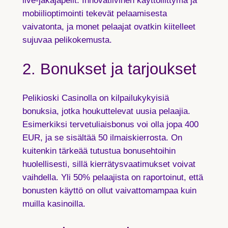
live-jakajapelit. Innovatiivinen käyttöliittymä ja
mobiilioptimointi tekevät pelaamisesta
vaivatonta, ja monet pelaajat ovatkin kiitelleet
sujuvaa pelikokemusta.
2. Bonukset ja tarjoukset
Pelikioski Casinolla on kilpailukykyisiä
bonuksia, jotka houkuttelevat uusia pelaajia.
Esimerkiksi tervetuliaisbonus voi olla jopa 400
EUR, ja se sisältää 50 ilmaiskierrosta. On
kuitenkin tärkeää tutustua bonusehtoihin
huolellisesti, sillä kierrätysvaatimukset voivat
vaihdella. Yli 50% pelaajista on raportoinut, että
bonusten käyttö on ollut vaivattomampaa kuin
muilla kasinoilla.