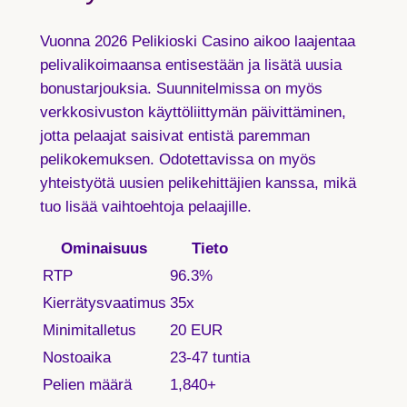
Vuonna 2026 Pelikioski Casino aikoo laajentaa
pelivalikoimaansa entisestään ja lisätä uusia
bonustarjouksia. Suunnitelmissa on myös
verkkosivuston käyttöliittymän päivittäminen,
jotta pelaajat saisivat entistä paremman
pelikokemuksen. Odotettavissa on myös
yhteistyötä uusien pelikehittäjien kanssa, mikä
tuo lisää vaihtoehtoja pelaajille.
Ominaisuus
Tieto
RTP
96.3%
Kierrätysvaatimus
35x
Minimitalletus
20 EUR
Nostoaika
23-47 tuntia
Pelien määrä
1,840+