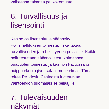
vaiheessa tahansa pelikokemusta.
6. Turvallisuus ja
lisensointi
Kasino on lisensoitu ja säännelty
Poliisihallituksen toimesta, mikä takaa
turvallisuuden ja rehellisyyden pelaajille. Kaikki
pelit testataan säännöllisesti kolmannen
osapuolen toimesta, ja kasinon käytössä on
huipputeknologiset salausmenetelmät. Tämä
tekee Pelikioski Casinosta luotettavan
vaihtoehdon suomalaisille pelaajille.
7. Tulevaisuuden
näkymät