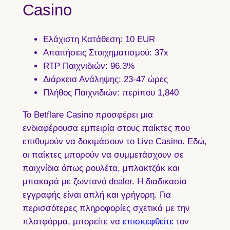
Casino
Ελάχιστη Κατάθεση: 10 EUR
Απαιτήσεις Στοιχηματισμού: 37x
RTP Παιχνιδιών: 96.3%
Διάρκεια Ανάληψης: 23-47 ώρες
Πλήθος Παιχνιδιών: περίπου 1,840
Το Betflare Casino προσφέρει μια
ενδιαφέρουσα εμπειρία στους παίκτες που
επιθυμούν να δοκιμάσουν το Live Casino. Εδώ,
οι παίκτες μπορούν να συμμετάσχουν σε
παιχνίδια όπως ρουλέτα, μπλακτζάκ και
μπακαρά με ζωντανό dealer. Η διαδικασία
εγγραφής είναι απλή και γρήγορη. Για
περισσότερες πληροφορίες σχετικά με την
πλατφόρμα, μπορείτε να
επισκεφθείτε
τον