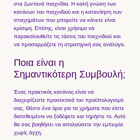
στα ζωντανά παιχνίδια. Η καλή γνώση των
κανόνων του παιχνιδιού και η κατανόηση των
στοιχημάτων που μπορείτε να κάνετε είναι
κρίσιμη. Επίσης, είναι χρήσιμο να
παρακολουθείτε τις τάσεις του παιχνιδιού και
να προσαρμόζετε τη στρατηγική σας ανάλογα.
Ποια είναι η
Σημαντικότερη Συμβουλή;
Ένας πρακτικός κανόνας είναι να
διαχειρίζεστε προσεκτικά τον προϋπολογισμό
σας. Θέστε ένα όριο για τα χρήματα που είστε
διατεθειμένοι να ξοδέψετε και τηρήστε το. Αυτό
θα σας βοηθήσει να απολαύσετε την εμπειρία
χωρίς άγχη.