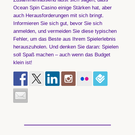
Ocean Spin Casino einige Stärken hat, aber
auch Herausforderungen mit sich bringt.
Informieren Sie sich gut, bevor Sie sich
anmelden, und vermeiden Sie diese typischen
Fehler, um das Beste aus Ihrem Spielerlebnis
herauszuholen. Und denken Sie daran: Spielen
soll Spaß machen – auch wenn das Budget
klein ist!