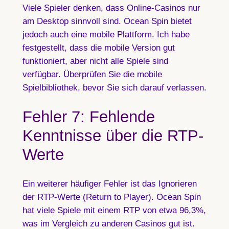
Viele Spieler denken, dass Online-Casinos nur
am Desktop sinnvoll sind. Ocean Spin bietet
jedoch auch eine mobile Plattform. Ich habe
festgestellt, dass die mobile Version gut
funktioniert, aber nicht alle Spiele sind
verfügbar. Überprüfen Sie die mobile
Spielbibliothek, bevor Sie sich darauf verlassen.
Fehler 7: Fehlende
Kenntnisse über die RTP-
Werte
Ein weiterer häufiger Fehler ist das Ignorieren
der RTP-Werte (Return to Player). Ocean Spin
hat viele Spiele mit einem RTP von etwa
96,3%
,
was im Vergleich zu anderen Casinos gut ist.