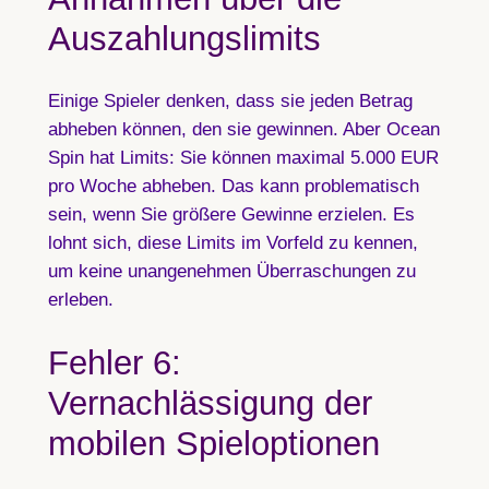
Auszahlungslimits
Einige Spieler denken, dass sie jeden Betrag
abheben können, den sie gewinnen. Aber Ocean
Spin hat Limits: Sie können maximal
5.000 EUR
pro Woche abheben. Das kann problematisch
sein, wenn Sie größere Gewinne erzielen. Es
lohnt sich, diese Limits im Vorfeld zu kennen,
um keine unangenehmen Überraschungen zu
erleben.
Fehler 6:
Vernachlässigung der
mobilen Spieloptionen