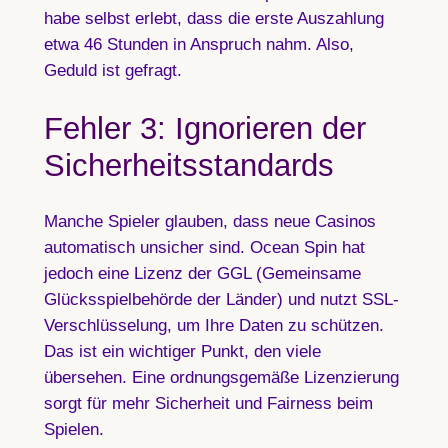
habe selbst erlebt, dass die erste Auszahlung
etwa
46 Stunden
in Anspruch nahm. Also,
Geduld ist gefragt.
Fehler 3: Ignorieren der
Sicherheitsstandards
Manche Spieler glauben, dass neue Casinos
automatisch unsicher sind. Ocean Spin hat
jedoch eine Lizenz der GGL (Gemeinsame
Glücksspielbehörde der Länder) und nutzt SSL-
Verschlüsselung, um Ihre Daten zu schützen.
Das ist ein wichtiger Punkt, den viele
übersehen. Eine ordnungsgemäße Lizenzierung
sorgt für mehr Sicherheit und Fairness beim
Spielen.