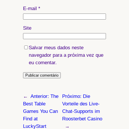
E-mail
*
Site
Salvar meus dados neste
navegador para a próxima vez que
eu comentar.
←
Anterior:
The
Próximo:
Die
Best Table
Vorteile des Live-
Games You Can
Chat-Supports im
Find at
Roosterbet Casino
LuckyStart
→