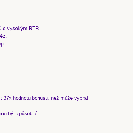
tů s vysokým RTP.
ěz.
jí.
t 37x hodnotu bonusu, než může vybrat
ou být způsobilé.