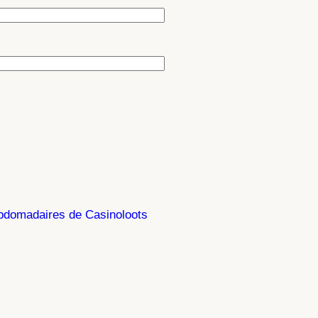
bdomadaires de Casinoloots