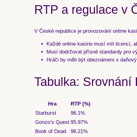
RTP a regulace v 
V České republice je provozování online kasi
Každé online kasino musí mít licenci, 
Musí dodržovat přísné standardy pro vý
Hráči by měli být obeznámeni s daňový
Tabulka: Srovnání
Hra
RTP (%)
Starburst
96.1%
Gonzo’s Quest
95.97%
Book of Dead
96.21%