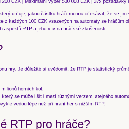
 200 CZK | Maximální výběr 500 000 CZK | 37x požadavky na
který určuje, jakou částku hráči mohou očekávat, že se jim 
e z každých 100 CZK vsazených na automaty se hráčům obv
h aspektů RTP a jeho vliv na hráčské zkušenosti.
?
 hry. Je důležité si uvědomit, že RTP je statistický průměr
milionů herních kol.
který se může lišit i mezi různými verzemi stejného autom
bvykle vedou lépe než při hraní her s nižším RTP.
é RTP pro hráče?