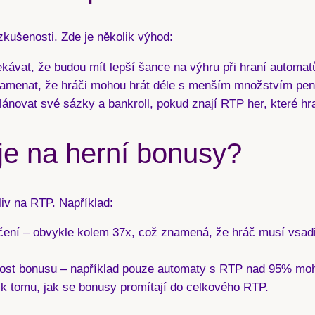
kušenosti. Zde je několik výhod:
ávat, že budou mít lepší šance na výhru při hraní automa
menat, že hráči mohou hrát déle s menším množstvím pen
ánovat své sázky a bankroll, pokud znají RTP her, které hra
je na herní bonusy?
iv na RTP. Například:
ení – obvykle kolem 37x, což znamená, že hráč musí vsadi
ost bonusu – například pouze automaty s RTP nad 95% moh
 k tomu, jak se bonusy promítají do celkového RTP.