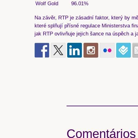
Wolf Gold
96.01%
Na závěr, RTP je zásadní faktor, který by m
které splňují přísné regulace Ministerstva fi
jak RTP ovlivňuje jejich šance na úspěch a
Comentários