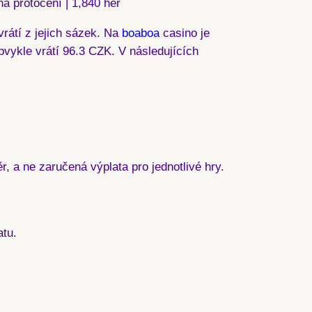
 protočení | 1,840 her
vrátí z jejich sázek. Na
boaboa
casino je
ykle vrátí 96.3 CZK. V následujících
, a ne zaručená výplata pro jednotlivé hry.
atu.