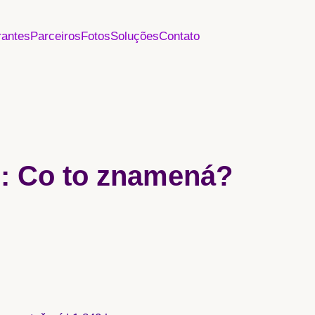
rantes
Parceiros
Fotos
Soluções
Contato
o: Co to znamená?