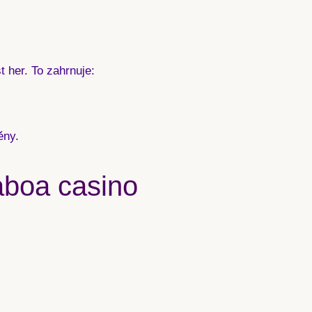
t her. To zahrnuje:
ěny.
aboa casino