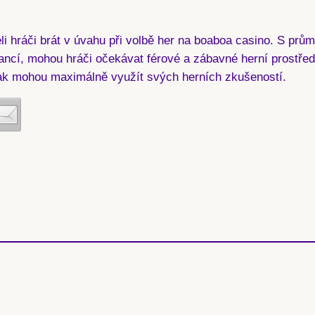
ěli hráči brát v úvahu při volbě her na boaboa casino. S p
nancí, mohou hráči očekávat férové a zábavné herní prostředí
 jak mohou maximálně využít svých herních zkušeností.