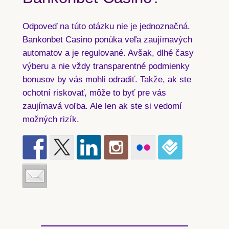
Odpoveď na túto otázku nie je jednoznačná.
Bankonbet Casino ponúka veľa zaujímavých
automatov a je regulované. Avšak, dlhé časy
výberu a nie vždy transparentné podmienky
bonusov by vás mohli odradiť. Takže, ak ste
ochotní riskovať, môže to byť pre vás
zaujímavá voľba. Ale len ak ste si vedomí
možných rizík.