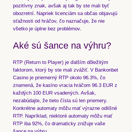
pozitívny znak, avšak aj tak by ste mali byť
obozretní. Napriek licenciám sa občas objavujú
sťažnosti od hráčov, čo naznačuje, že nie
všetko je úplne bez problémov.
Aké sú šance na výhru?
RTP (Return to Player) je ďalším dôležitým
faktorom, ktorý by ste mali zvážiť. V Bankonbet
Casino je priemerný RTP okolo
96.3%
, čo
znamená, že kasíno vracia hráčom 96.3 EUR z
každých 100 EUR vsadených. Avšak,
nezabúdajte, že tieto čísla sú len priemery.
Konkrétne automaty môžu mať výrazne odlišné
RTP. Napríklad, niektoré automaty môžu mať
RTP iba 92%, čo dramaticky znižuje vaše
šance na výhru.