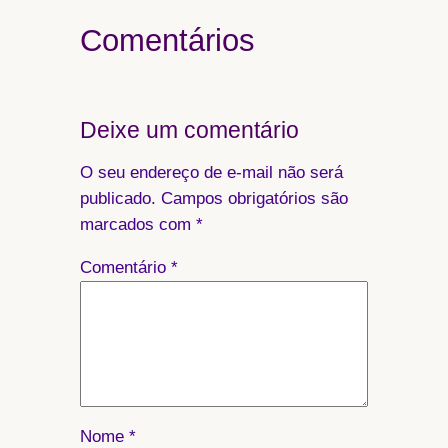
Comentários
Deixe um comentário
O seu endereço de e-mail não será
publicado.
Campos obrigatórios são
marcados com
*
Comentário
*
Nome
*