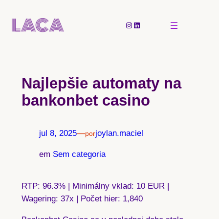
Pular
para
Instagram
LinkedIn
o
conteúdo
Najlepšie automaty na
bankonbet casino
jul 8, 2025
—
joylan.maciel
por
em
Sem categoria
RTP: 96.3% | Minimálny vklad: 10 EUR |
Wagering: 37x | Počet hier: 1,840