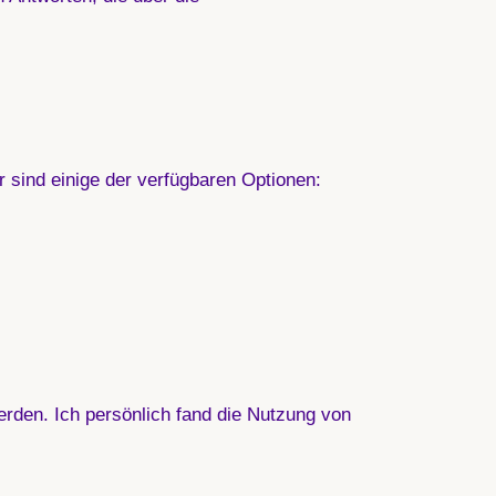
r sind einige der verfügbaren Optionen:
werden. Ich persönlich fand die Nutzung von