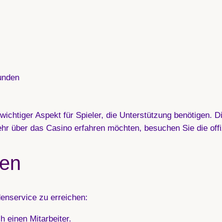
unden
ichtiger Aspekt für Spieler, die Unterstützung benötigen. Di
hr über das Casino erfahren möchten, besuchen Sie die offi
ten
enservice zu erreichen:
h einen Mitarbeiter.