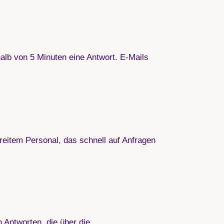
halb von 5 Minuten eine Antwort. E-Mails
ereitem Personal, das schnell auf Anfragen
h Antworten, die über die