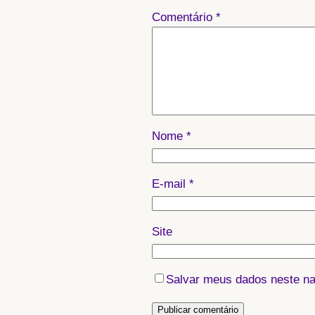
Comentário
*
Nome
*
E-mail
*
Site
Salvar meus dados neste na