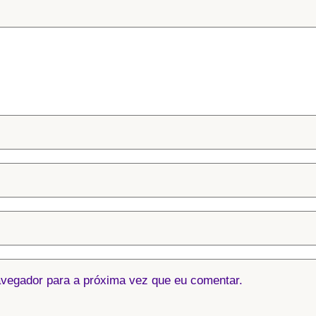
vegador para a próxima vez que eu comentar.