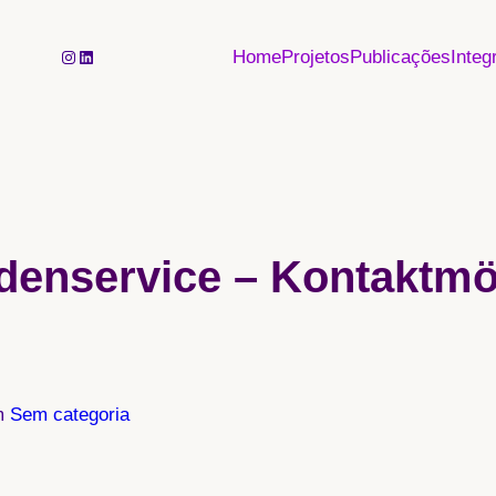
Instagram
LinkedIn
Home
Projetos
Publicações
Integ
denservice – Kontaktmö
m
Sem categoria