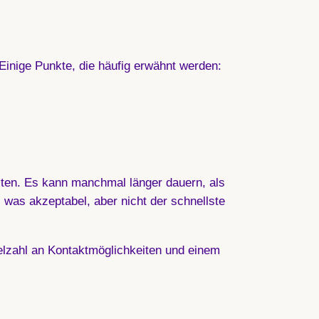
 Einige Punkte, die häufig erwähnt werden:
iten. Es kann manchmal länger dauern, als
 was akzeptabel, aber nicht der schnellste
ielzahl an Kontaktmöglichkeiten und einem