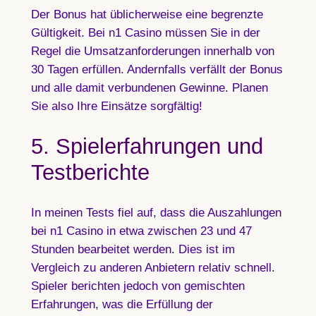
Der Bonus hat üblicherweise eine begrenzte
Gültigkeit. Bei n1 Casino müssen Sie in der
Regel die Umsatzanforderungen innerhalb von
30 Tagen
erfüllen. Andernfalls verfällt der Bonus
und alle damit verbundenen Gewinne. Planen
Sie also Ihre Einsätze sorgfältig!
5. Spielerfahrungen und
Testberichte
In meinen Tests fiel auf, dass die Auszahlungen
bei n1 Casino in etwa zwischen
23 und 47
Stunden
bearbeitet werden. Dies ist im
Vergleich zu anderen Anbietern relativ schnell.
Spieler berichten jedoch von gemischten
Erfahrungen, was die Erfüllung der