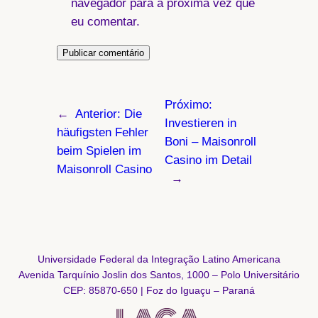
navegador para a próxima vez que
eu comentar.
Próximo:
←
Anterior:
Die
Investieren in
häufigsten Fehler
Boni – Maisonroll
beim Spielen im
Casino im Detail
Maisonroll Casino
→
Universidade Federal da Integração Latino Americana
Avenida Tarquínio Joslin dos Santos, 1000 – Polo Universitário
CEP: 85870-650 | Foz do Iguaçu – Paraná