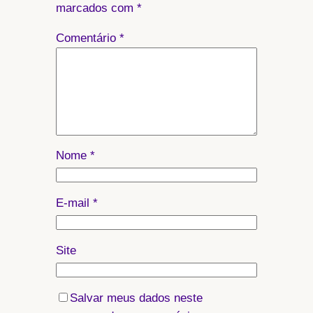
marcados com
*
Comentário
*
Nome
*
E-mail
*
Site
Salvar meus dados neste