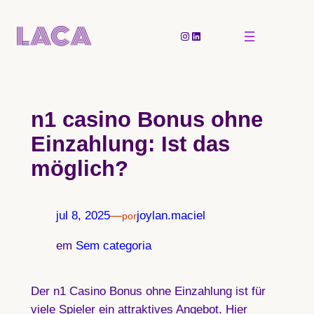
Pular
para
Instagram
LinkedIn
o
conteúdo
n1 casino Bonus ohne
Einzahlung: Ist das
möglich?
jul 8, 2025
—
joylan.maciel
por
em
Sem categoria
Der n1 Casino Bonus ohne Einzahlung ist für
viele Spieler ein attraktives Angebot. Hier