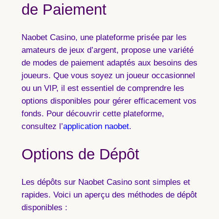
de Paiement
Naobet Casino, une plateforme prisée par les
amateurs de jeux d’argent, propose une variété
de modes de paiement adaptés aux besoins des
joueurs. Que vous soyez un joueur occasionnel
ou un VIP, il est essentiel de comprendre les
options disponibles pour gérer efficacement vos
fonds. Pour découvrir cette plateforme,
consultez l’
application naobet
.
Options de Dépôt
Les dépôts sur Naobet Casino sont simples et
rapides. Voici un aperçu des méthodes de dépôt
disponibles :