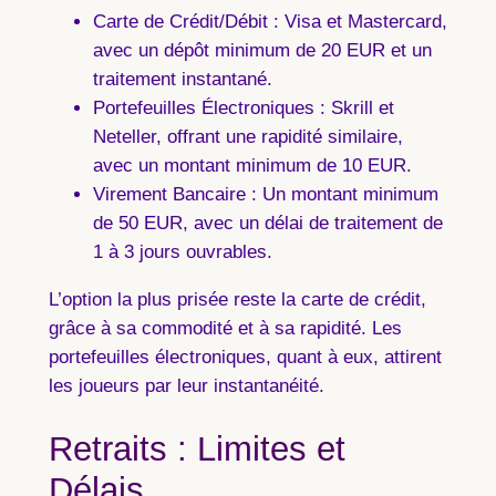
Carte de Crédit/Débit :
Visa et Mastercard,
avec un dépôt minimum de 20 EUR et un
traitement instantané.
Portefeuilles Électroniques :
Skrill et
Neteller, offrant une rapidité similaire,
avec un montant minimum de 10 EUR.
Virement Bancaire :
Un montant minimum
de 50 EUR, avec un délai de traitement de
1 à 3 jours ouvrables.
L’option la plus prisée reste la carte de crédit,
grâce à sa commodité et à sa rapidité. Les
portefeuilles électroniques, quant à eux, attirent
les joueurs par leur instantanéité.
Retraits : Limites et
Délais