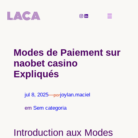
Pular
para
Instagram
LinkedIn
o
conteúdo
Modes de Paiement sur
naobet casino
Expliqués
jul 8, 2025
—
joylan.maciel
por
em
Sem categoria
Introduction aux Modes