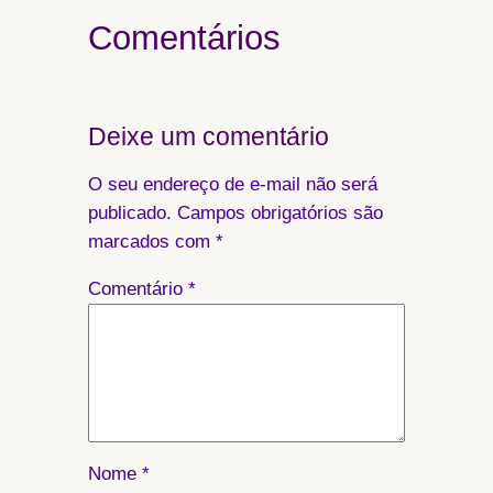
Comentários
Deixe um comentário
O seu endereço de e-mail não será
publicado.
Campos obrigatórios são
marcados com
*
Comentário
*
Nome
*