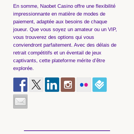
En somme, Naobet Casino offre une flexibilité
impressionnante en matière de modes de
paiement, adaptée aux besoins de chaque
joueur. Que vous soyez un amateur ou un VIP,
vous trouverez des options qui vous
conviendront parfaitement. Avec des délais de
retrait compétitifs et un éventail de jeux
captivants, cette plateforme mérite d’être
explorée.