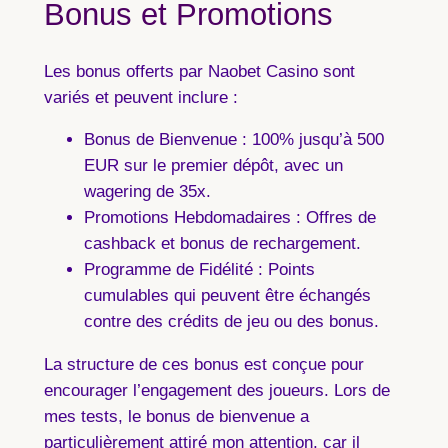
Bonus et Promotions
Les bonus offerts par Naobet Casino sont
variés et peuvent inclure :
Bonus de Bienvenue :
100% jusqu’à 500
EUR sur le premier dépôt, avec un
wagering de 35x.
Promotions Hebdomadaires :
Offres de
cashback et bonus de rechargement.
Programme de Fidélité :
Points
cumulables qui peuvent être échangés
contre des crédits de jeu ou des bonus.
La structure de ces bonus est conçue pour
encourager l’engagement des joueurs. Lors de
mes tests, le bonus de bienvenue a
particulièrement attiré mon attention, car il