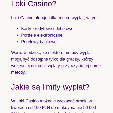
Loki Casino?
Loki Casino oferuje kilka metod wypłat, w tym:
Karty kredytowe i debetowe
Portfele elektroniczne
Przelewy bankowe
Warto wiedzieć, że niektóre metody wypłat
mogą być dostępne tylko dla graczy, którzy
wcześniej dokonali wpłaty przy użyciu tej samej
metody.
Jakie są limity wypłat?
W Loki Casino możecie wypłacać środki w
kwotach od
100 PLN
do maksymalnie
50 000