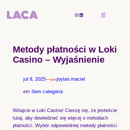
Pular
para
Instagram
LinkedIn
o
conteúdo
Metody płatności w Loki
Casino – Wyjaśnienie
jul 8, 2025
—
joylan.maciel
por
em
Sem categoria
Witajcie w Loki Casino! Cieszę się, że jesteście
tutaj, aby dowiedzieć się więcej o metodach
płatności. Wybór odpowiedniej metody płatności