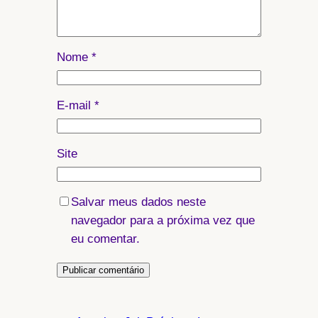
Nome
*
E-mail
*
Site
Salvar meus dados neste
navegador para a próxima vez que
eu comentar.