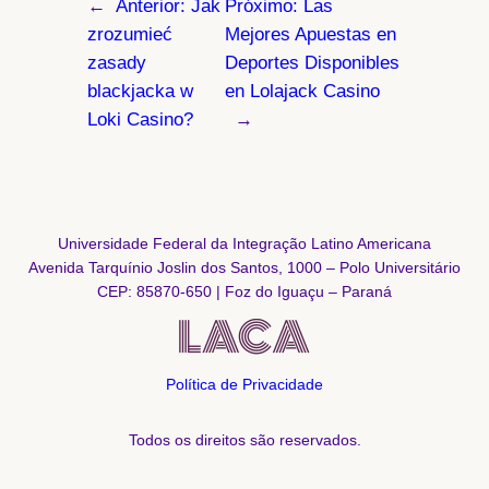
←
Anterior:
Jak
Próximo:
Las
zrozumieć
Mejores Apuestas en
zasady
Deportes Disponibles
blackjacka w
en Lolajack Casino
Loki Casino?
→
Universidade Federal da Integração Latino Americana
Avenida Tarquínio Joslin dos Santos, 1000 – Polo Universitário
CEP: 85870-650 | Foz do Iguaçu – Paraná
Política de Privacidade
Todos os direitos são reservados.