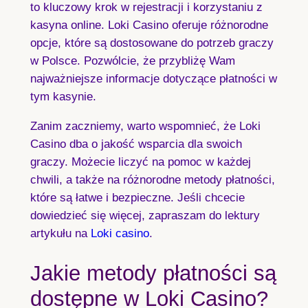
to kluczowy krok w rejestracji i korzystaniu z
kasyna online. Loki Casino oferuje różnorodne
opcje, które są dostosowane do potrzeb graczy
w Polsce. Pozwólcie, że przybliżę Wam
najważniejsze informacje dotyczące płatności w
tym kasynie.
Zanim zaczniemy, warto wspomnieć, że Loki
Casino dba o jakość wsparcia dla swoich
graczy. Możecie liczyć na pomoc w każdej
chwili, a także na różnorodne metody płatności,
które są łatwe i bezpieczne. Jeśli chcecie
dowiedzieć się więcej, zapraszam do lektury
artykułu na
Loki casino
.
Jakie metody płatności są
dostępne w Loki Casino?