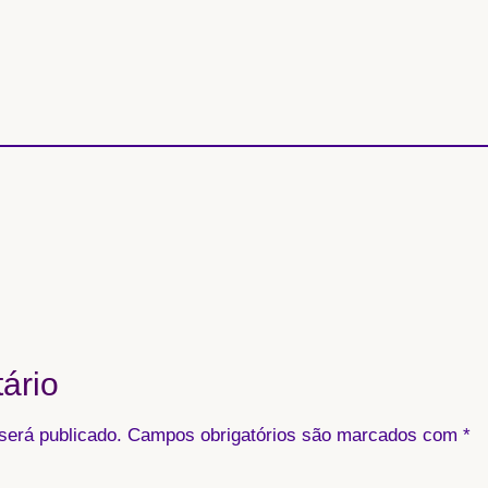
ário
será publicado.
Campos obrigatórios são marcados com
*