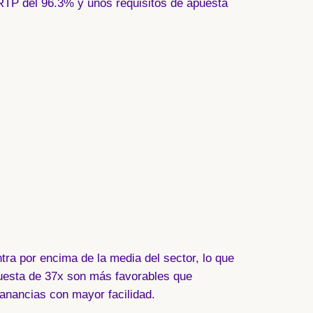
RTP del 96.3%
y unos requisitos de apuesta
tra por encima de la media del sector, lo que
uesta de 37x
son más favorables que
anancias con mayor facilidad.