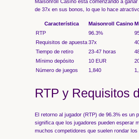
Maisonroll Casino está comenzando a ganar p
de
37x
en sus bonos, lo que lo hace atractiv
Característica
Maisonroll Casino
M
RTP
96.3%
9
Requisitos de apuesta
37x
4
Tiempo de retiro
23-47 horas
4
Mínimo depósito
10 EUR
2
Número de juegos
1,840
1
RTP y Requisitos 
El retorno al jugador (RTP) de 96.3% es un p
significa que los jugadores pueden esperar 
muchos competidores que suelen rondar los 4