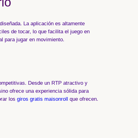
io
 diseñada. La aplicación es altamente
es de tocar, lo que facilita el juego en
l para jugar en movimiento.
ompetitivas. Desde un RTP atractivo y
sino ofrece una experiencia sólida para
orar los
giros gratis maisonroll
que ofrecen.