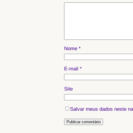
Nome
*
E-mail
*
Site
Salvar meus dados neste na