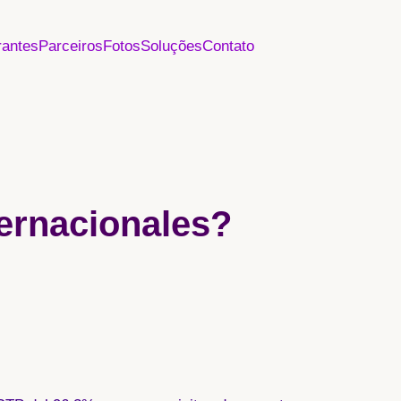
rantes
Parceiros
Fotos
Soluções
Contato
ernacionales?