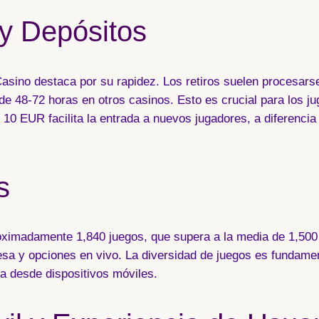
 y Depósitos
Casino destaca por su rapidez. Los retiros suelen procesars
e 48-72 horas en otros casinos. Esto es crucial para los 
e 10 EUR
facilita la entrada a nuevos jugadores, a diferenci
s
proximadamente
1,840 juegos
, que supera a la media de 1,500
a y opciones en vivo. La diversidad de juegos es fundament
a desde dispositivos móviles.