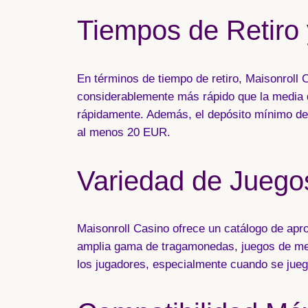
Tiempos de Retiro
En términos de tiempo de retiro, Maisonroll 
considerablemente más rápido que la media d
rápidamente. Además, el
depósito mínimo d
al menos 20 EUR.
Variedad de Juego
Maisonroll Casino ofrece un catálogo de a
amplia gama de tragamonedas, juegos de mes
los jugadores, especialmente cuando se jueg