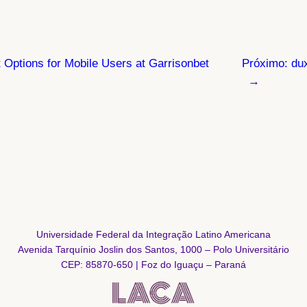
Options for Mobile Users at Garrisonbet
Próximo:
du
→
Universidade Federal da Integração Latino Americana
Avenida Tarquínio Joslin dos Santos, 1000 – Polo Universitário
CEP: 85870-650 | Foz do Iguaçu – Paraná