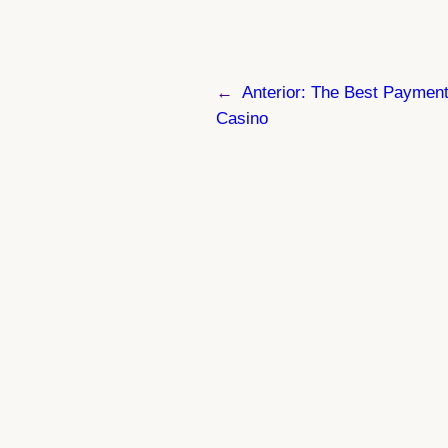
←
Anterior:
The Best Payment 
Casino