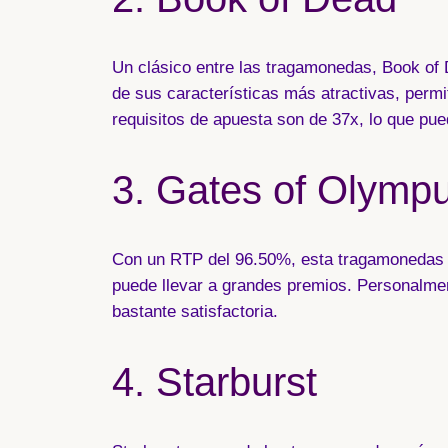
Un clásico entre las tragamonedas,
Book of
de sus características más atractivas, permi
requisitos de apuesta son de
37x
, lo que pue
3. Gates of Olymp
Con un RTP del
96.50%
, esta tragamonedas 
puede llevar a grandes premios. Personalmen
bastante satisfactoria.
4. Starburst