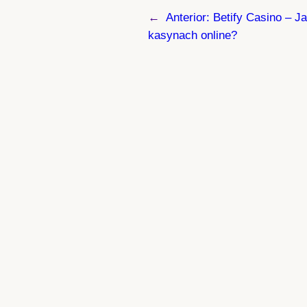
←
Anterior:
Betify Casino – J
kasynach online?