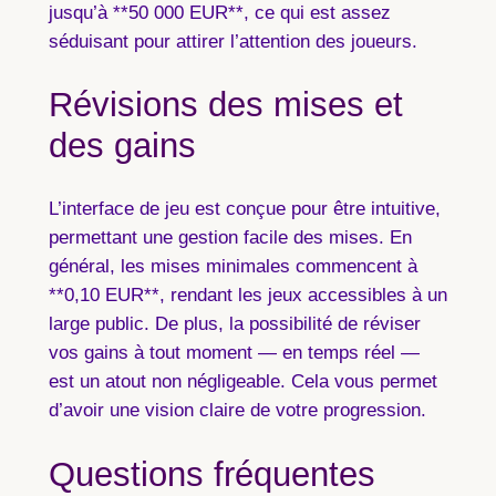
jusqu’à **50 000 EUR**, ce qui est assez
séduisant pour attirer l’attention des joueurs.
Révisions des mises et
des gains
L’interface de jeu est conçue pour être intuitive,
permettant une gestion facile des mises. En
général, les mises minimales commencent à
**0,10 EUR**, rendant les jeux accessibles à un
large public. De plus, la possibilité de réviser
vos gains à tout moment — en temps réel —
est un atout non négligeable. Cela vous permet
d’avoir une vision claire de votre progression.
Questions fréquentes