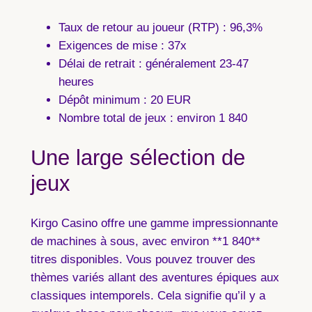
Taux de retour au joueur (RTP) :
96,3%
Exigences de mise :
37x
Délai de retrait : généralement
23-47
heures
Dépôt minimum :
20 EUR
Nombre total de jeux : environ
1 840
Une large sélection de
jeux
Kirgo Casino offre une gamme impressionnante
de machines à sous, avec environ **1 840**
titres disponibles. Vous pouvez trouver des
thèmes variés allant des aventures épiques aux
classiques intemporels. Cela signifie qu’il y a