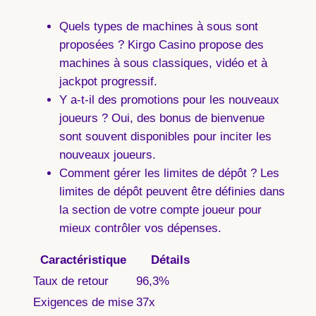
Quels types de machines à sous sont
proposées ?
Kirgo Casino propose des
machines à sous classiques, vidéo et à
jackpot progressif.
Y a-t-il des promotions pour les nouveaux
joueurs ?
Oui, des bonus de bienvenue
sont souvent disponibles pour inciter les
nouveaux joueurs.
Comment gérer les limites de dépôt ?
Les
limites de dépôt peuvent être définies dans
la section de votre compte joueur pour
mieux contrôler vos dépenses.
Caractéristique
Détails
Taux de retour
96,3%
Exigences de mise
37x