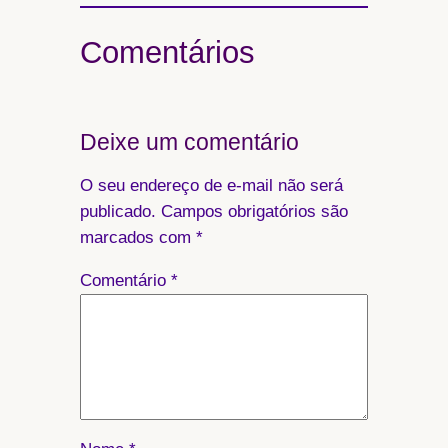
Comentários
Deixe um comentário
O seu endereço de e-mail não será
publicado.
Campos obrigatórios são
marcados com
*
Comentário
*