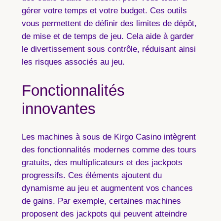
gérer votre temps et votre budget. Ces outils
vous permettent de définir des limites de dépôt,
de mise et de temps de jeu. Cela aide à garder
le divertissement sous contrôle, réduisant ainsi
les risques associés au jeu.
Fonctionnalités
innovantes
Les machines à sous de Kirgo Casino intègrent
des fonctionnalités modernes comme des tours
gratuits, des multiplicateurs et des jackpots
progressifs. Ces éléments ajoutent du
dynamisme au jeu et augmentent vos chances
de gains. Par exemple, certaines machines
proposent des jackpots qui peuvent atteindre