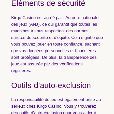
Éléments de sécurité
Kirgo Casino est agréé par l’Autorité nationale
des jeux (ANJ), ce qui garantit que toutes les
machines à sous respectent des normes
strictes de sécurité et d’équité. Cela signifie que
vous pouvez jouer en toute confiance, sachant
que vos données personnelles et financières
sont protégées. De plus, la transparence des
jeux est assurée par des vérifications
régulières.
Outils d’auto-exclusion
La responsabilité du jeu est également prise au
sérieux chez Kirgo Casino. Vous y trouverez
des outils d’auto-exclusion pour vous aider à