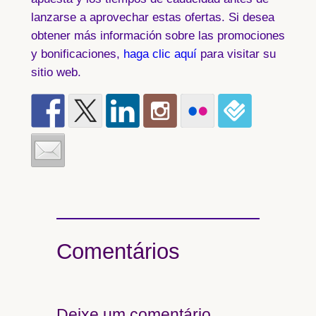
lanzarse a aprovechar estas ofertas. Si desea
obtener más información sobre las promociones
y bonificaciones,
haga clic aquí
para visitar su
sitio web.
Comentários
Deixe um comentário