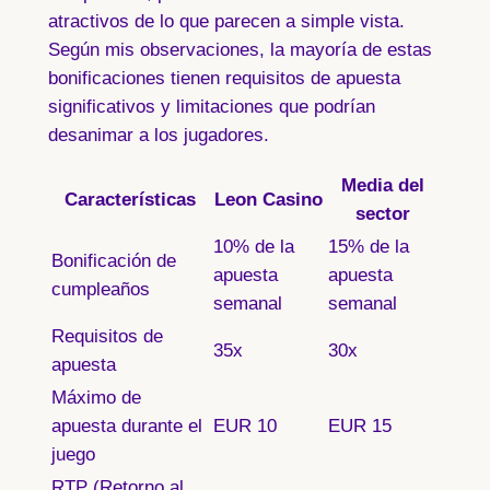
atractivos de lo que parecen a simple vista.
Según mis observaciones, la mayoría de estas
bonificaciones tienen requisitos de apuesta
significativos y limitaciones que podrían
desanimar a los jugadores.
Media del
Características
Leon Casino
sector
10% de la
15% de la
Bonificación de
apuesta
apuesta
cumpleaños
semanal
semanal
Requisitos de
35x
30x
apuesta
Máximo de
apuesta durante el
EUR 10
EUR 15
juego
RTP (Retorno al