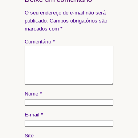
O seu endereço de e-mail não será
publicado.
Campos obrigatórios são
marcados com
*
Comentário
*
Nome
*
E-mail
*
Site