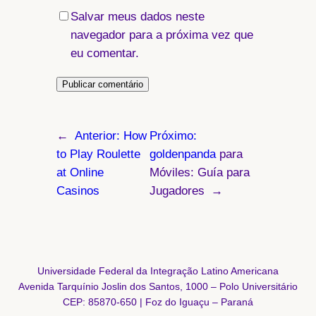
Salvar meus dados neste
navegador para a próxima vez que
eu comentar.
←
Anterior:
How
Próximo:
to Play Roulette
goldenpanda
para
at Online
Móviles: Guía para
Casinos
Jugadores
→
Universidade Federal da Integração Latino Americana
Avenida Tarquínio Joslin dos Santos, 1000 – Polo Universitário
CEP: 85870-650 | Foz do Iguaçu – Paraná