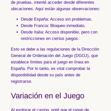
de pruebas, intenté acceder desde diferentes
ubicaciones. Aquí están algunas observaciones:
Desde España: Acceso sin problemas.
Desde Francia: Bloqueo inmediato.
Desde Italia: Acceso disponible, pero con
restricciones en ciertos juegos.
Esto se debe a las regulaciones de la
Dirección
General de Ordenación del Juego (DGOJ)
, que
establece límites para el juego en línea en
España. Por lo tanto, es vital comprobar la
disponibilidad desde su país antes de
registrarse.
Variación en el Juego
Al explorar el casino, noté que el rango de