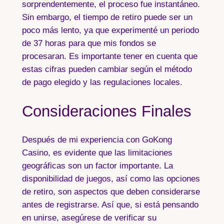
sorprendentemente, el proceso fue instantáneo.
Sin embargo, el tiempo de retiro puede ser un
poco más lento, ya que experimenté un periodo
de
37 horas
para que mis fondos se
procesaran. Es importante tener en cuenta que
estas cifras pueden cambiar según el método
de pago elegido y las regulaciones locales.
Consideraciones Finales
Después de mi experiencia con GoKong
Casino, es evidente que las limitaciones
geográficas son un factor importante. La
disponibilidad de juegos, así como las opciones
de retiro, son aspectos que deben considerarse
antes de registrarse. Así que, si está pensando
en unirse, asegúrese de verificar su