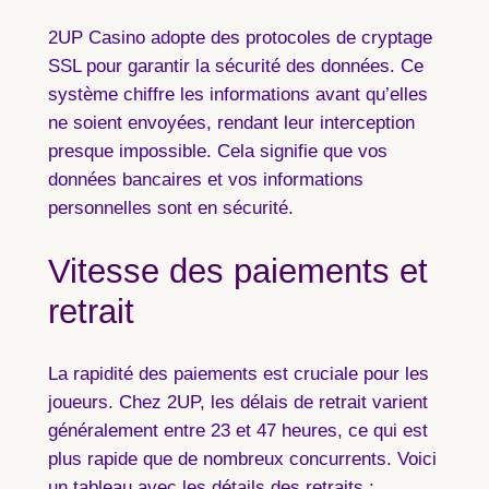
2UP Casino adopte des protocoles de cryptage
SSL pour garantir la sécurité des données. Ce
système chiffre les informations avant qu’elles
ne soient envoyées, rendant leur interception
presque impossible. Cela signifie que vos
données bancaires et vos informations
personnelles sont en sécurité.
Vitesse des paiements et
retrait
La rapidité des paiements est cruciale pour les
joueurs. Chez 2UP, les délais de retrait varient
généralement entre
23 et 47 heures
, ce qui est
plus rapide que de nombreux concurrents. Voici
un tableau avec les détails des retraits :