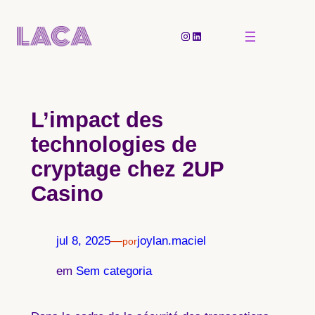
Pular
para
Instagram
LinkedIn
o
conteúdo
L’impact des
technologies de
cryptage chez 2UP
Casino
jul 8, 2025
—
joylan.maciel
por
em
Sem categoria