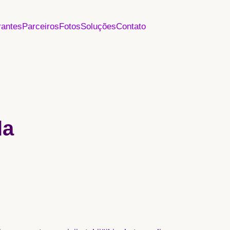
rantes
Parceiros
Fotos
Soluções
Contato
la