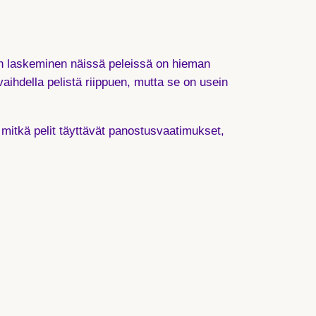
jen laskeminen näissä peleissä on hieman
vaihdella pelistä riippuen, mutta se on usein
 mitkä pelit täyttävät panostusvaatimukset,