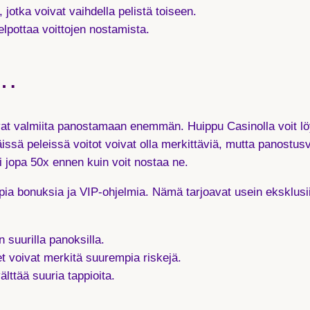
jotka voivat vaihdella pelistä toiseen.
elpottaa voittojen nostamista.
r…
a ovat valmiita panostamaan enemmän. Huippu Casinolla voit l
ssä peleissä voitot voivat olla merkittäviä, mutta panostu
i jopa
50x
ennen kuin voit nostaa ne.
ia bonuksia ja VIP-ohjelmia. Nämä tarjoavat usein eksklusii
 suurilla panoksilla.
 voivat merkitä suurempia riskejä.
älttää suuria tappioita.