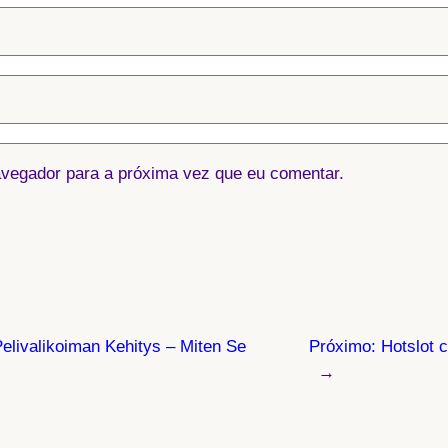
vegador para a próxima vez que eu comentar.
elivalikoiman Kehitys – Miten Se
Próximo:
Hotslot 
→