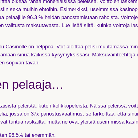
ittaa oikeaa rahaa monenlaisissa peleissä. Voittojen laskemin
ksiin sekä muihin ehtoihin. Esimerkiksi, useimmissa kasin
auttaa pelaajille 96.3 % heidän panostamistaan rahoista. Voitto
n valitusta maksutavasta. Lue lisää siitä, kuinka voittoja la
ppu Casinolle on helppoa. Voit aloittaa pelisi muutamassa m
amaan sinua kaikissa kysymyksissäsi. Maksuvaihtoehtoja on r
iten sopivan tavan.
nen pelaaja…
taisista peleistä, kuten kolikkopeleistä. Näissä peleissä vo
peliä, jossa on
37x
panostusvaatimus, se tarkoittaa, että sinu
ivat tuntua raskailta, mutta ne ovat yleisiä useimmissa kasi
kuten 96.5% tai enemmän.