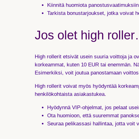
Kiinnitä huomiota panostusvaatimuksiin, 
Tarkista bonustarjoukset, jotka voivat h
Jos olet high rolle
High rollerit etsivät usein suuria voittoja j
korkeammat, kuten
10 EUR
tai enemmän. Näi
Esimerkiksi, voit joutua panostamaan voittos
High rollerit voivat myös hyödyntää korkeamp
henkilökohtaista asiakastukea.
Hyödynnä VIP-ohjelmat, jos pelaat usein
Ota huomioon, että suuremmat panokset
Seuraa pelikassasi hallintaa, jotta voit v