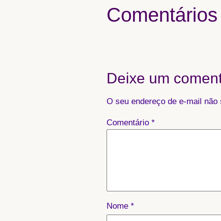
Comentários
Deixe um coment
O seu endereço de e-mail não 
Comentário
*
Nome
*