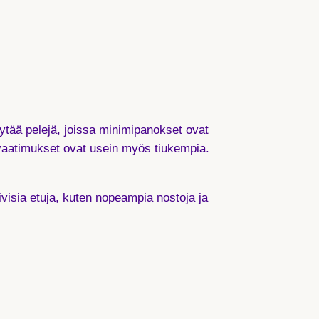
öytää pelejä, joissa minimipanokset ovat
svaatimukset ovat usein myös tiukempia.
visia etuja, kuten nopeampia nostoja ja