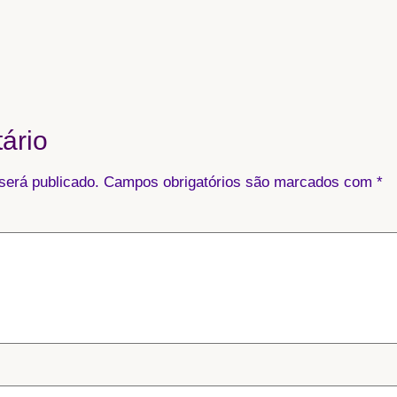
ário
será publicado.
Campos obrigatórios são marcados com
*