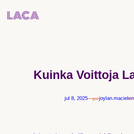
Pular
para
o
conteúdo
Kuinka Voittoja L
jul 8, 2025
—
joylan.maciel
e
por