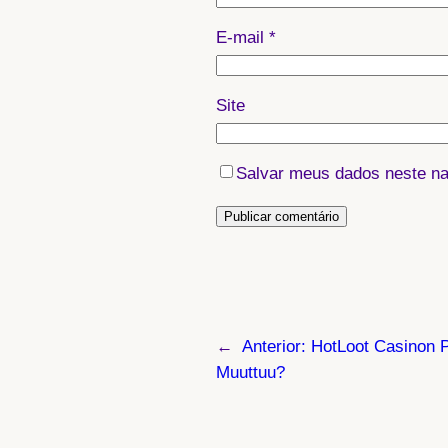
E-mail
*
Site
Salvar meus dados neste na
←
Anterior:
HotLoot Casinon P
Muuttuu?