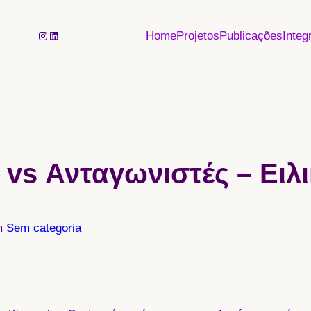
Instagram
LinkedIn
Home
Projetos
Publicações
Integ
 vs Ανταγωνιστές – Ειλ
m
Sem categoria