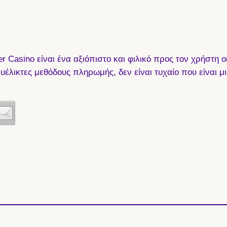
Casino είναι ένα αξιόπιστο και φιλικό προς τον χρήστη on
ευέλικτες μεθόδους πληρωμής, δεν είναι τυχαίο που είναι 