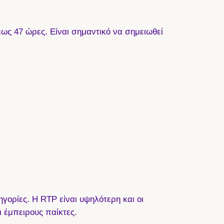
ως 47 ώρες. Είναι σημαντικό να σημειωθεί
γορίες. Η RTP είναι υψηλότερη και οι
ι έμπειρους παίκτες.