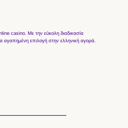
line casino. Με την εύκολη διαδικασία
μια αγαπημένη επιλογή στην ελληνική αγορά.