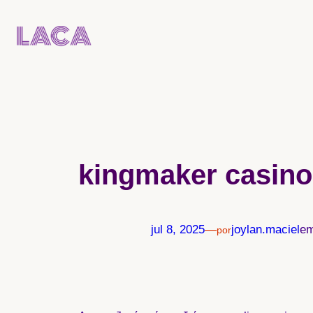
Pular
para
o
conteúdo
kingmaker casino
jul 8, 2025
—
joylan.maciel
e
por