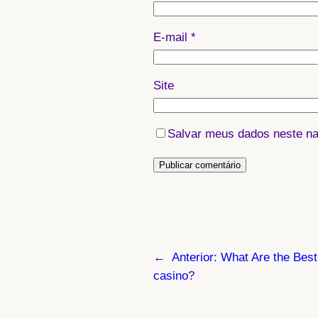
E-mail
*
Site
Salvar meus dados neste na
←
Anterior:
What Are the Best
casino
?