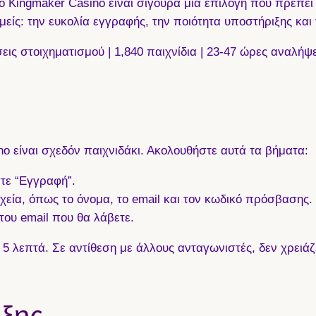
το Kingmaker Casino είναι σίγουρα μια επιλογή που πρέπει
μείς: την ευκολία εγγραφής, την ποιότητα υποστήριξης και
ις στοιχηματισμού | 1,840 παιχνίδια | 23-47 ώρες αναλήψε
o είναι σχεδόν παιχνιδάκι. Ακολουθήστε αυτά τα βήματα:
τε “Εγγραφή”.
ία, όπως το όνομα, το email και τον κωδικό πρόσβασης.
ου email που θα λάβετε.
ό 5 λεπτά. Σε αντίθεση με άλλους ανταγωνιστές, δεν χρει
ιξης