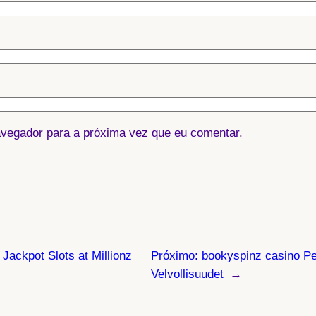
vegador para a próxima vez que eu comentar.
 Jackpot Slots at
Millionz
Próximo:
bookyspinz casino Pe
Velvollisuudet
→