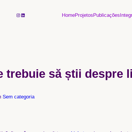
Instagram
LinkedIn
Home
Projetos
Publicações
Integ
 trebuie să știi despre l
m
Sem categoria