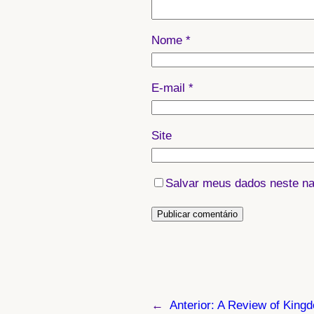
Nome
*
E-mail
*
Site
Salvar meus dados neste na
←
Anterior:
A Review of Kingd