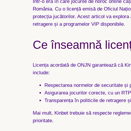
Într-o eră în care jocurile de noroc online câ
România. Cu o licență emisă de Oficiul Națio
protecția jucătorilor. Acest articol va explora
retragere și a programelor VIP disponibile.
Ce înseamnă licen
Licența acordată de ONJN garantează că Kinbe
include:
Respectarea normelor de securitate și pr
Asigurarea jocurilor corecte, cu un RT
Transparența în politicile de retragere ș
Mai mult, Kinbet trebuie să respecte reglement
prioritate.