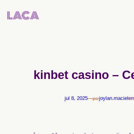
Pular
para
o
conteúdo
kinbet casino – Ce
jul 8, 2025
—
joylan.maciel
e
por