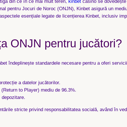
știgă din ce în ce mai mult teren,
kinbet
casino se dovedește a 
nal pentru Jocuri de Noroc (ONJN), Kinbet asigură un mediu 
 aspectele esențiale legate de licențierea Kinbet, inclusiv imp
ța ONJN pentru jucători?
t îndeplinește standardele necesare pentru a oferi servicii
otecție a datelor jucătorilor.
P (Return to Player) mediu de
96.3%
.
i depozitare.
ările stricte privind responsabilitatea socială, având în vede