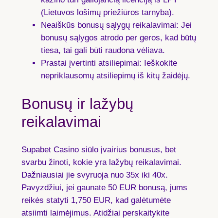
(Lietuvos lošimų priežiūros tarnyba).
Neaiškūs bonusų sąlygų reikalavimai:
Jei
bonusų sąlygos atrodo per geros, kad būtų
tiesa, tai gali būti raudona vėliava.
Prastai įvertinti atsiliepimai:
Ieškokite
nepriklausomų atsiliepimų iš kitų žaidėjų.
Bonusų ir lažybų
reikalavimai
Supabet Casino siūlo įvairius bonusus, bet
svarbu žinoti, kokie yra lažybų reikalavimai.
Dažniausiai jie svyruoja nuo 35x iki 40x.
Pavyzdžiui, jei gaunate 50 EUR bonusą, jums
reikės statyti 1,750 EUR, kad galėtumėte
atsiimti laimėjimus. Atidžiai perskaitykite