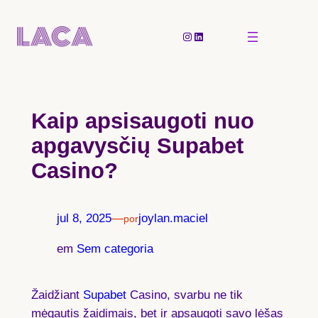
Pular
para
Instagram
LinkedIn
o
conteúdo
Kaip apsisaugoti nuo
apgavysčių Supabet
Casino?
jul 8, 2025
—
joylan.maciel
por
em
Sem categoria
Žaidžiant
Supabet
Casino, svarbu ne tik
mėgautis žaidimais, bet ir apsaugoti savo lėšas