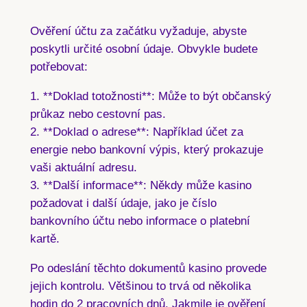
Ověření účtu za začátku vyžaduje, abyste
poskytli určité osobní údaje. Obvykle budete
potřebovat:
1. **Doklad totožnosti**: Může to být občanský
průkaz nebo cestovní pas.
2. **Doklad o adrese**: Například účet za
energie nebo bankovní výpis, který prokazuje
vaši aktuální adresu.
3. **Další informace**: Někdy může kasino
požadovat i další údaje, jako je číslo
bankovního účtu nebo informace o platební
kartě.
Po odeslání těchto dokumentů kasino provede
jejich kontrolu. Většinou to trvá od několika
hodin do 2 pracovních dnů. Jakmile je ověření