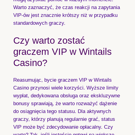
Warto zaznaczyć, że czas reakcji na zapytania
VIP-ów jest znacznie krótszy niż w przypadku
standardowych graczy.
Czy warto zostać
graczem VIP w Wintails
Casino?
Reasumując, bycie graczem VIP w Wintails
Casino przynosi wiele korzyści. Wyższe limity
wypłat, dedykowana obsługa oraz ekskluzywne
bonusy sprawiają, że warto rozważyć dążenie
do osiągnięcia tego statusu. Dla aktywnych
graczy, którzy planują regularnie grać, status
VIP może być zdecydowanie opłacalny. Czy
warto? Tak, jeśli jesteście gotowi na większe