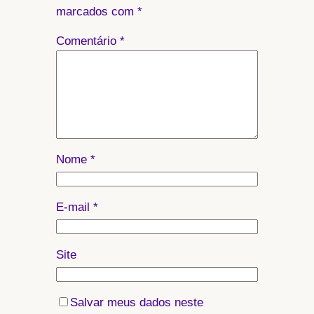
marcados com
*
Comentário
*
Nome
*
E-mail
*
Site
Salvar meus dados neste