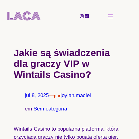
Pular
para
Instagram
LinkedIn
o
conteúdo
Jakie są świadczenia
dla graczy VIP w
Wintails Casino?
jul 8, 2025
—
joylan.maciel
por
em
Sem categoria
Wintails Casino to popularna platforma, która
przyciąga graczy nie tylko bogatą ofertą gier,