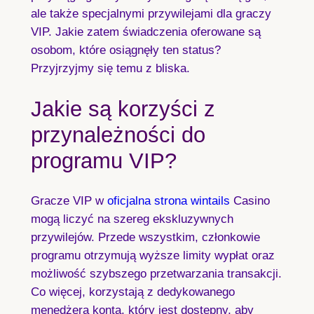
ale także specjalnymi przywilejami dla graczy
VIP. Jakie zatem świadczenia oferowane są
osobom, które osiągnęły ten status?
Przyjrzyjmy się temu z bliska.
Jakie są korzyści z
przynależności do
programu VIP?
Gracze VIP w
oficjalna strona wintails
Casino
mogą liczyć na szereg ekskluzywnych
przywilejów. Przede wszystkim, członkowie
programu otrzymują wyższe limity wypłat oraz
możliwość szybszego przetwarzania transakcji.
Co więcej, korzystają z dedykowanego
menedżera konta, który jest dostępny, aby