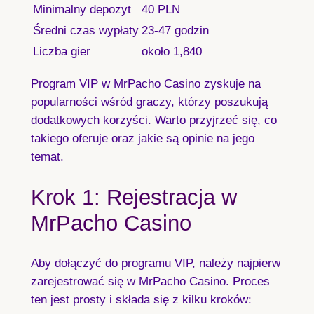
Minimalny depozyt
40 PLN
Średni czas wypłaty
23-47 godzin
Liczba gier
około 1,840
Program VIP w MrPacho Casino zyskuje na
popularności wśród graczy, którzy poszukują
dodatkowych korzyści. Warto przyjrzeć się, co
takiego oferuje oraz jakie są opinie na jego
temat.
Krok 1: Rejestracja w
MrPacho Casino
Aby dołączyć do programu VIP, należy najpierw
zarejestrować się w MrPacho Casino. Proces
ten jest prosty i składa się z kilku kroków: