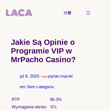
Pular
para
Instagram
LinkedIn
o
conteúdo
Jakie Są Opinie o
Programie VIP w
MrPacho Casino?
jul 8, 2025
—
joylan.maciel
por
em
Sem categoria
RTP
96.3%
Wymagania obrotu
37x