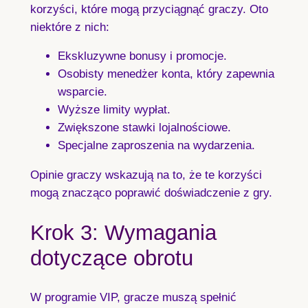
korzyści, które mogą przyciągnąć graczy. Oto
niektóre z nich:
Ekskluzywne bonusy i promocje.
Osobisty menedżer konta, który zapewnia
wsparcie.
Wyższe limity wypłat.
Zwiększone stawki lojalnościowe.
Specjalne zaproszenia na wydarzenia.
Opinie graczy wskazują na to, że te korzyści
mogą znacząco poprawić doświadczenie z gry.
Krok 3: Wymagania
dotyczące obrotu
W programie VIP, gracze muszą spełnić