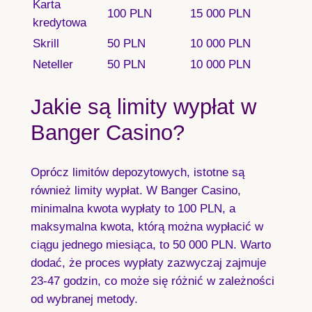
Karta
100 PLN
15 000 PLN
kredytowa
Skrill
50 PLN
10 000 PLN
Neteller
50 PLN
10 000 PLN
Jakie są limity wypłat w
Banger Casino?
Oprócz limitów depozytowych, istotne są
również limity wypłat. W Banger Casino,
minimalna kwota wypłaty to
100 PLN
, a
maksymalna kwota, którą można wypłacić w
ciągu jednego miesiąca, to
50 000 PLN
. Warto
dodać, że proces wypłaty zazwyczaj zajmuje
23-47 godzin
, co może się różnić w zależności
od wybranej metody.