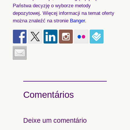
Państwa decyzję o wyborze metody
depozytowej. Więcej informacji na temat oferty
można znaleźć na stronie
Banger
.
Comentários
Deixe um comentário