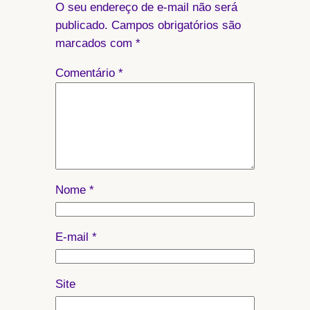
O seu endereço de e-mail não será
publicado.
Campos obrigatórios são
marcados com
*
Comentário
*
Nome
*
E-mail
*
Site