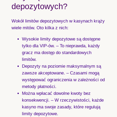
depozytowych?
Wokół limitów depozytowych w kasynach krąży
wiele mitów. Oto kilka z nich:
Wysokie limity depozytowe są dostępne
tylko dla VIP-ów.
– To nieprawda, każdy
gracz ma dostęp do standardowych
limitów.
Depozyty na poziomie maksymalnym są
zawsze akceptowane.
– Czasami mogą
występować ograniczenia w zależności od
metody płatności.
Można wpłacać dowolne kwoty bez
konsekwencji.
– W rzeczywistości, każde
kasyno ma swoje zasady, które regulują
limity depozytowe.