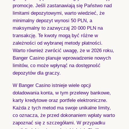
promocje. Jeśli zastanawiają się Państwo nad
limitami depozytowymi, warto wiedzieć, że
minimalny depozyt wynosi
50 PLN
, a
maksymalny to zazwyczaj
20 000 PLN
na
transakcję. Te kwoty mogą być różne w
zależności od wybranej metody płatności.
Warto również zwrócić uwagę, że w 2026 roku,
Banger Casino planuje wprowadzenie nowych
limitów, co może wpłynąć na dostępność
depozytów dla graczy.
W Banger Casino istnieje wiele opcji
doładowania konta, w tym przelewy bankowe,
karty kredytowe oraz portfele elektroniczne.
Każda z tych metod ma swoje unikalne limity,
co oznacza, że przed dokonaniem wpłaty warto
zapoznać się z szczegółami. W przypadku