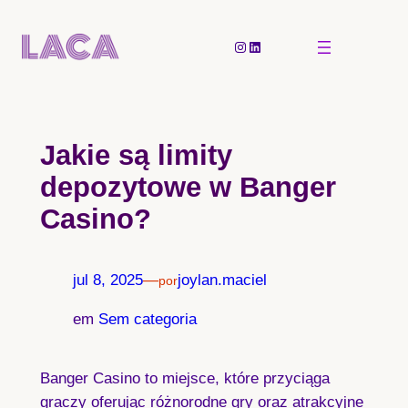
Pular
para
Instagram
LinkedIn
o
conteúdo
Jakie są limity
depozytowe w Banger
Casino?
jul 8, 2025
—
joylan.maciel
por
em
Sem categoria
Banger Casino to miejsce, które przyciąga
graczy oferując różnorodne gry oraz atrakcyjne