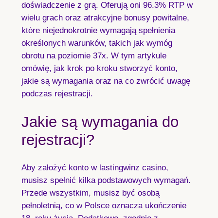
doświadczenie z grą. Oferują oni
96.3% RTP
w
wielu grach oraz atrakcyjne bonusy powitalne,
które niejednokrotnie wymagają spełnienia
określonych warunków, takich jak
wymóg
obrotu na poziomie 37x
. W tym artykule
omówię, jak krok po kroku stworzyć konto,
jakie są wymagania oraz na co zwrócić uwagę
podczas rejestracji.
Jakie są wymagania do
rejestracji?
Aby założyć konto w lastingwinz casino,
musisz spełnić kilka podstawowych wymagań.
Przede wszystkim, musisz być osobą
pełnoletnią, co w Polsce oznacza ukończenie