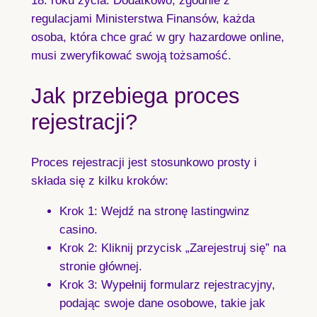
18. roku życia. Dodatkowo, zgodnie z
regulacjami Ministerstwa Finansów, każda
osoba, która chce grać w gry hazardowe online,
musi zweryfikować swoją tożsamość.
Jak przebiega proces
rejestracji?
Proces rejestracji jest stosunkowo prosty i
składa się z kilku kroków:
Krok 1:
Wejdź na stronę lastingwinz
casino.
Krok 2:
Kliknij przycisk „Zarejestruj się” na
stronie głównej.
Krok 3:
Wypełnij formularz rejestracyjny,
podając swoje dane osobowe, takie jak