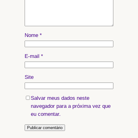
Nome
*
E-mail
*
Site
Salvar meus dados neste
navegador para a próxima vez que
eu comentar.