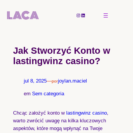
Pular
para
Instagram
LinkedIn
o
conteúdo
Jak Stworzyć Konto w
lastingwinz casino?
jul 8, 2025
—
joylan.maciel
por
em
Sem categoria
Chcąc założyć konto w
lastingwinz casino
,
warto zwrócić uwagę na kilka kluczowych
aspektów, które mogą wpłynąć na Twoje