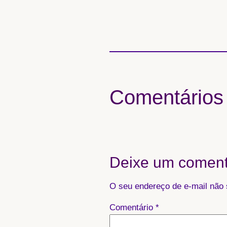
Comentários
Deixe um coment
O seu endereço de e-mail não 
Comentário
*