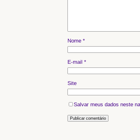
Nome
*
E-mail
*
Site
Salvar meus dados neste na