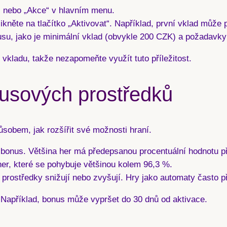
y“ nebo „Akce“ v hlavním menu.
likněte na tlačítko „Aktivovat“. Například, první vklad můž
usu, jako je minimální vklad (obvykle 200 CZK) a požadavky 
vkladu, takže nezapomeňte využít tuto příležitost.
nusových prostředků
obem, jak rozšířit své možnosti hraní.
ro bonus. Většina her má předepsanou procentuální hodnotu p
her, které se pohybuje většinou kolem 96,3 %.
 prostředky snižují nebo zvyšují. Hry jako automaty často při
Například, bonus může vypršet do 30 dnů od aktivace.