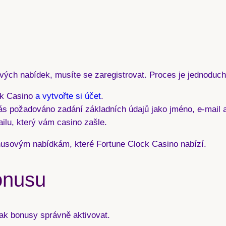
vých nabídek, musíte se zaregistrovat. Proces je jednoduch
ck Casino
a vytvořte si účet
.
ás požadováno zadání základních údajů jako jméno, e-mail a 
ilu, který vám casino zašle.
onusovým nabídkám, které Fortune Clock Casino nabízí.
onusu
 jak bonusy správně aktivovat.