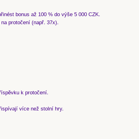
e přinést bonus až 100 % do výše 5 000 CZK.
na protočení (např. 37x).
říspěvku k protočení.
spívají více než stolní hry.