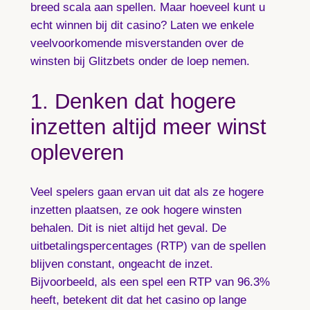
breed scala aan spellen. Maar hoeveel kunt u
echt winnen bij dit casino? Laten we enkele
veelvoorkomende misverstanden over de
winsten bij Glitzbets onder de loep nemen.
1. Denken dat hogere
inzetten altijd meer winst
opleveren
Veel spelers gaan ervan uit dat als ze hogere
inzetten plaatsen, ze ook hogere winsten
behalen. Dit is niet altijd het geval. De
uitbetalingspercentages (RTP) van de spellen
blijven constant, ongeacht de inzet.
Bijvoorbeeld, als een spel een RTP van
96.3%
heeft, betekent dit dat het casino op lange