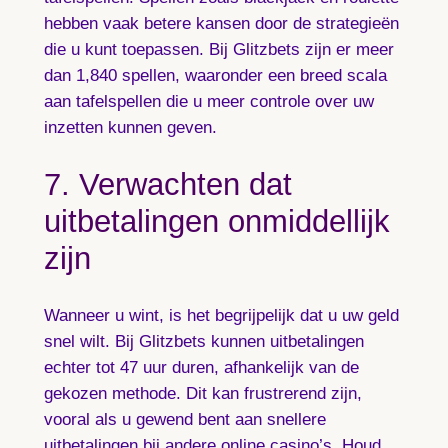
hebben vaak betere kansen door de strategieën
die u kunt toepassen. Bij Glitzbets zijn er meer
dan
1,840 spellen
, waaronder een breed scala
aan tafelspellen die u meer controle over uw
inzetten kunnen geven.
7. Verwachten dat
uitbetalingen onmiddellijk
zijn
Wanneer u wint, is het begrijpelijk dat u uw geld
snel wilt. Bij Glitzbets kunnen uitbetalingen
echter tot
47 uur
duren, afhankelijk van de
gekozen methode. Dit kan frustrerend zijn,
vooral als u gewend bent aan snellere
uitbetalingen bij andere online casino’s. Houd