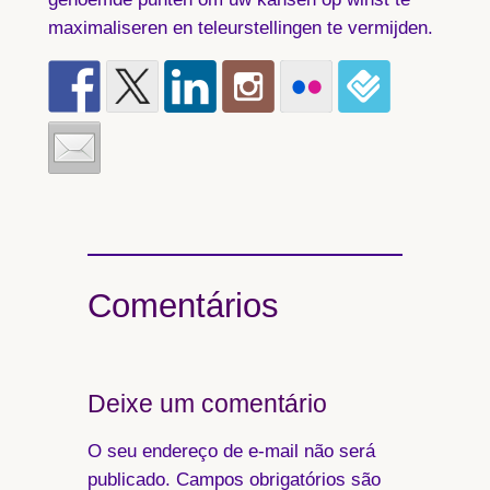
maximaliseren en teleurstellingen te vermijden.
Comentários
Deixe um comentário
O seu endereço de e-mail não será
publicado.
Campos obrigatórios são