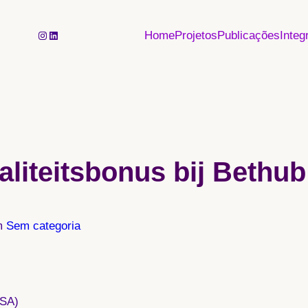
Instagram
LinkedIn
Home
Projetos
Publicações
Integ
liteitsbonus bij Bethu
m
Sem categoria
KSA)