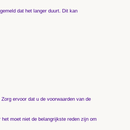
gemeld dat het langer duurt. Dit kan
t. Zorg ervoor dat u de voorwaarden van de
 het moet niet de belangrijkste reden zijn om