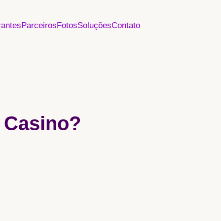
rantes
Parceiros
Fotos
Soluções
Contato
b Casino?