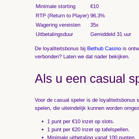
Minimale storting
€10
RTP (Return to Player)
96.3%
Wagering vereisten
35x
Uitbetalingsduur
Gemiddeld 31 uur
De loyaliteitsbonus bij
Bethub Casino
is ontw
verbonden? Laten we dat nader bekijken.
Als u een casual s
Voor de casual speler is de loyaliteitsbonus
spelen, die uiteindelijk kunnen worden omgez
1 punt per €10 inzet op slots.
1 punt per €20 inzet op tafelspellen.
Minimale uitbetaling vanaf 100 punten.