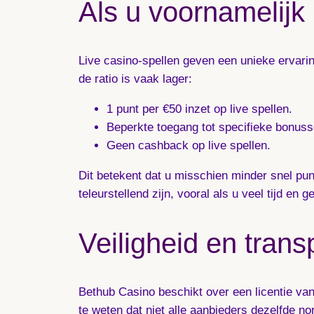
Als u voornamelijk
Live casino-spellen geven een unieke ervarin
de ratio is vaak lager:
1 punt per €50 inzet op live spellen.
Beperkte toegang tot specifieke bonuss
Geen cashback op live spellen.
Dit betekent dat u misschien minder snel punt
teleurstellend zijn, vooral als u veel tijd en g
Veiligheid en trans
Bethub Casino beschikt over een licentie van d
te weten dat niet alle aanbieders dezelfde n