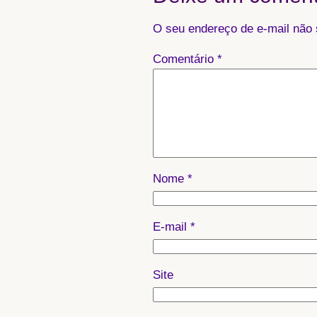
O seu endereço de e-mail não 
Comentário
*
Nome
*
E-mail
*
Site