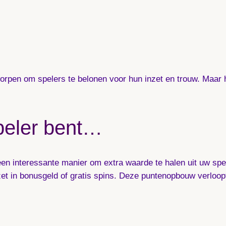
orpen om spelers te belonen voor hun inzet en trouw. Maar ho
peler bent…
 een interessante manier om extra waarde te halen uit uw spe
et in bonusgeld of gratis spins. Deze puntenopbouw verloopt