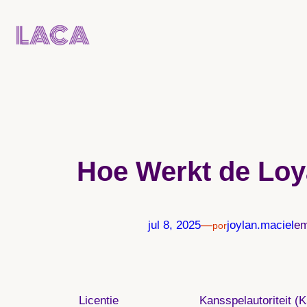
Pular
para
o
conteúdo
Hoe Werkt de Loya
jul 8, 2025
—
joylan.maciel
e
por
Licentie
Kansspelautoriteit (