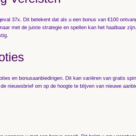
geval 37x. Dit betekent dat als u een bonus van €100 ontvang
aar met de juiste strategie en spellen kan het haalbaar zijn
tig.
oties
ties en bonusaanbiedingen. Dit kan variëren van gratis spi
de nieuwsbrief om op de hoogte te blijven van nieuwe aanbie