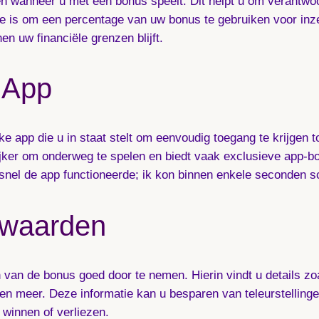
llen wanneer u met een bonus speelt. Dit helpt u om verant
ee is om een percentage van uw bonus te gebruiken voor inzet
en uw financiële grenzen blijft.
 App
e app die u in staat stelt om eenvoudig toegang te krijgen t
jker om onderweg te spelen en biedt vaak exclusieve app-b
 snel de app functioneerde; ik kon binnen enkele seconden s
rwaarden
an de bonus goed door te nemen. Hierin vindt u details zoal
en meer. Deze informatie kan u besparen van teleurstellingen
 winnen of verliezen.