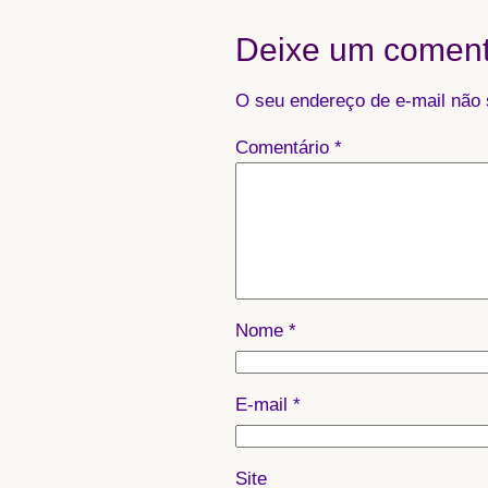
Deixe um coment
O seu endereço de e-mail não 
Comentário
*
Nome
*
E-mail
*
Site