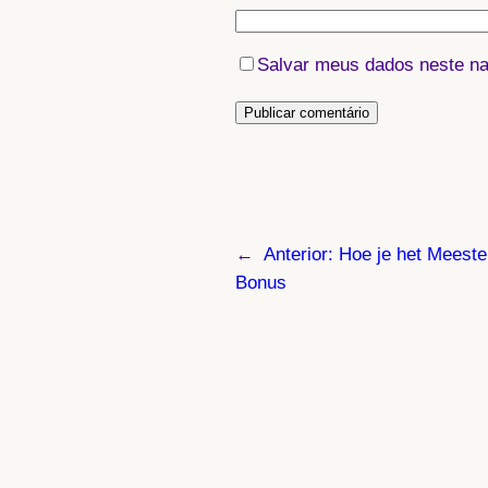
Salvar meus dados neste na
←
Anterior:
Hoe je het Meeste 
Bonus