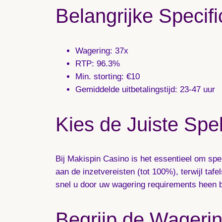
Belangrijke Specifi
Wagering: 37x
RTP: 96.3%
Min. storting: €10
Gemiddelde uitbetalingstijd: 23-47 uur
Kies de Juiste Spe
Bij Makispin Casino is het essentieel om sp
aan de inzetvereisten (tot 100%), terwijl taf
snel u door uw wagering requirements heen b
Begrijp de Wagerin