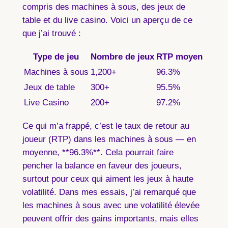
compris des machines à sous, des jeux de
table et du live casino. Voici un aperçu de ce
que j’ai trouvé :
Type de jeu
Nombre de jeux
RTP moyen
Machines à sous
1,200+
96.3%
Jeux de table
300+
95.5%
Live Casino
200+
97.2%
Ce qui m’a frappé, c’est le taux de retour au
joueur (RTP) dans les machines à sous — en
moyenne, **96.3%**. Cela pourrait faire
pencher la balance en faveur des joueurs,
surtout pour ceux qui aiment les jeux à haute
volatilité. Dans mes essais, j’ai remarqué que
les machines à sous avec une volatilité élevée
peuvent offrir des gains importants, mais elles