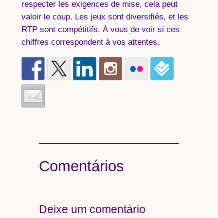
respecter les exigences de mise, cela peut
valoir le coup. Les jeux sont diversifiés, et les
RTP sont compétitifs. À vous de voir si ces
chiffres correspondent à vos attentes.
Comentários
Deixe um comentário