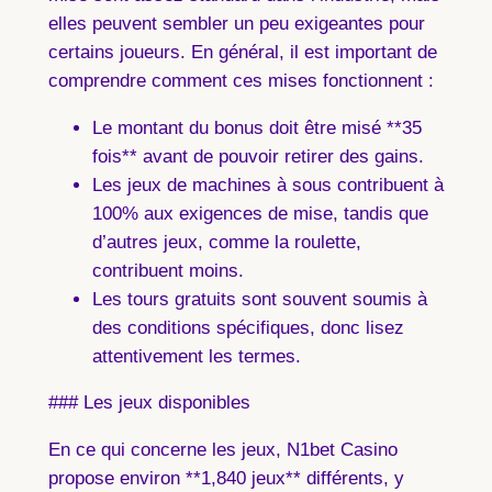
elles peuvent sembler un peu exigeantes pour
certains joueurs. En général, il est important de
comprendre comment ces mises fonctionnent :
Le montant du bonus doit être misé **35
fois** avant de pouvoir retirer des gains.
Les jeux de machines à sous contribuent à
100% aux exigences de mise, tandis que
d’autres jeux, comme la roulette,
contribuent moins.
Les tours gratuits sont souvent soumis à
des conditions spécifiques, donc lisez
attentivement les termes.
### Les jeux disponibles
En ce qui concerne les jeux, N1bet Casino
propose environ **1,840 jeux** différents, y