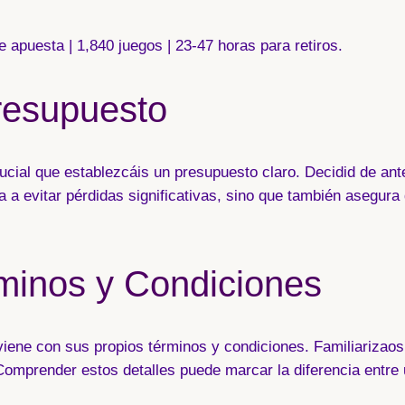
 apuesta | 1,840 juegos | 23-47 horas para retiros.
resupuesto
rucial que establezcáis un presupuesto claro. Decidid de an
 a evitar pérdidas significativas, sino que también asegura 
rminos y Condiciones
ene con sus propios términos y condiciones. Familiarizaos 
 Comprender estos detalles puede marcar la diferencia entre 