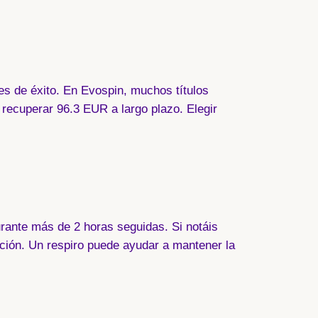
es de éxito. En Evospin, muchos títulos
recuperar 96.3 EUR a largo plazo. Elegir
urante más de 2 horas seguidas. Si notáis
ación. Un respiro puede ayudar a mantener la