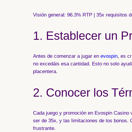
Visión general:
96.3% RTP | 35x requisitos de
1. Establecer un P
Antes de comenzar a jugar en
evospin
, es c
no excedáis esa cantidad. Esto no solo ayuda
placentera.
2. Conocer los Té
Cada juego y promoción en Evospin Casino vi
ser de 35x, y las limitaciones de los bonos.
frustrante.