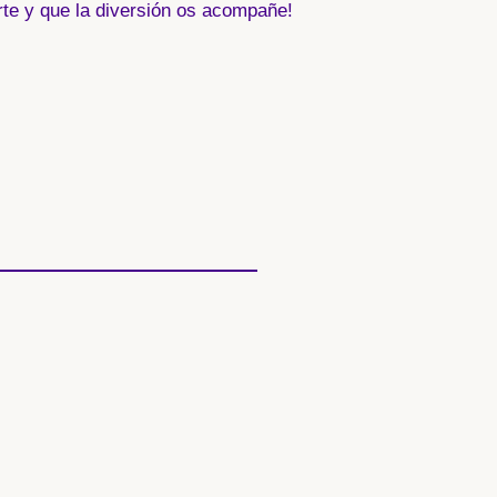
rte y que la diversión os acompañe!