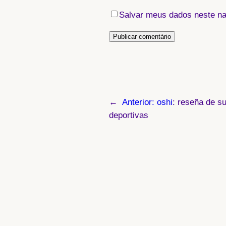
Salvar meus dados neste na
←
Anterior:
oshi
: reseña de s
deportivas