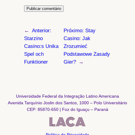
←
Anterior:
Próximo:
Stay
Starzino
Casino: Jak
Casino:s Unika
Zrozumieć
Spel och
Podstawowe Zasady
Funktioner
Gier?
→
Universidade Federal da Integração Latino Americana
Avenida Tarquínio Joslin dos Santos, 1000 – Polo Universitário
CEP: 85870-650 | Foz do Iguaçu – Paraná
Política de Privacidade