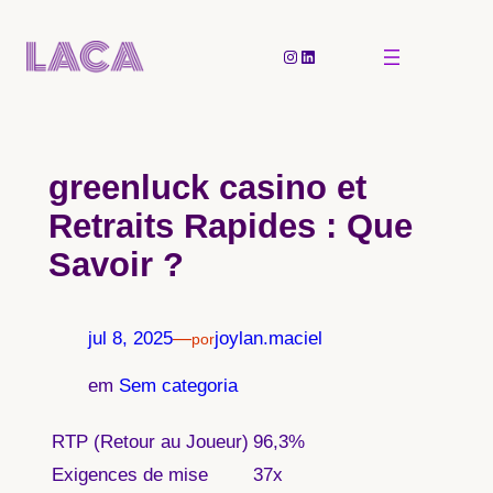
Pular
para
Instagram
LinkedIn
o
conteúdo
greenluck casino et
Retraits Rapides : Que
Savoir ?
jul 8, 2025
—
joylan.maciel
por
em
Sem categoria
RTP (Retour au Joueur)
96,3%
Exigences de mise
37x