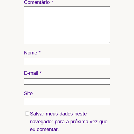
Comentário
*
Nome
*
E-mail
*
Site
Salvar meus dados neste
navegador para a próxima vez que
eu comentar.