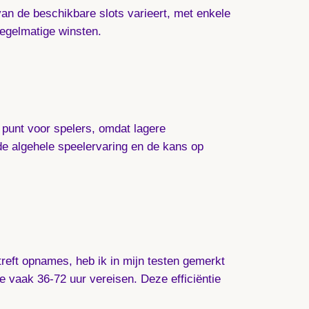
van de beschikbare slots varieert, met enkele
regelmatige winsten.
l punt voor spelers, omdat lagere
de algehele speelervaring en de kans op
treft opnames, heb ik in mijn testen gemerkt
 vaak 36-72 uur vereisen. Deze efficiëntie