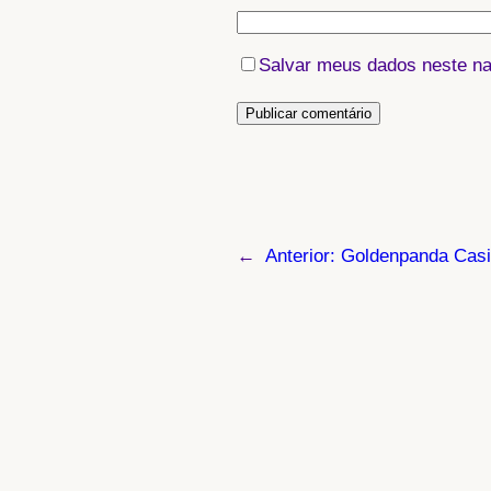
Salvar meus dados neste na
←
Anterior:
Goldenpanda Casin