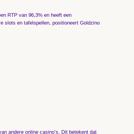
een RTP van 96,3% en heeft een
 slots en tafelspellen, positioneert Goldzino
van andere online casino’s. Dit betekent dat