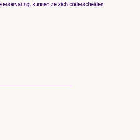
elerservaring, kunnen ze zich onderscheiden