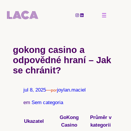
Pular
para
Instagram
LinkedIn
o
conteúdo
gokong casino a
odpovědné hraní – Jak
se chránit?
jul 8, 2025
—
joylan.maciel
por
em
Sem categoria
GoKong
Průměr v
Ukazatel
Casino
kategorii