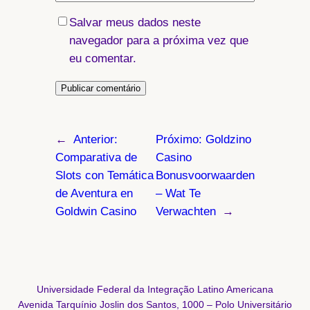
Salvar meus dados neste
navegador para a próxima vez que
eu comentar.
←
Anterior:
Próximo:
Goldzino
Comparativa de
Casino
Slots con Temática
Bonusvoorwaarden
de Aventura en
– Wat Te
Goldwin Casino
Verwachten
→
Universidade Federal da Integração Latino Americana
Avenida Tarquínio Joslin dos Santos, 1000 – Polo Universitário