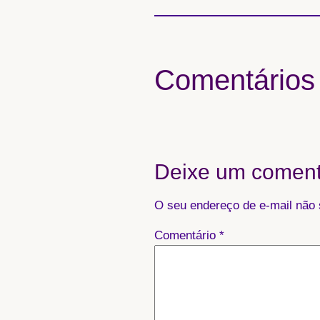
Comentários
Deixe um coment
O seu endereço de e-mail não 
Comentário
*