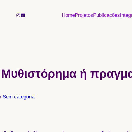
Instagram
LinkedIn
Home
Projetos
Publicações
Integ
Μυθιστόρημα ή πραγμα
m
Sem categoria