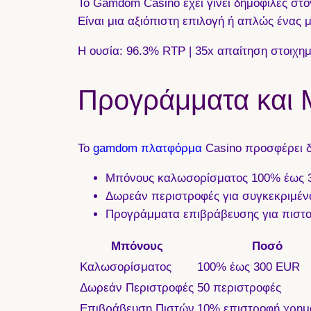
Το Gamdom Casino έχει γίνει δημοφιλές στο
Είναι μια αξιόπιστη επιλογή ή απλώς ένας 
Η ουσία:
96.3% RTP | 35x απαίτηση στοιχημα
Προγράμματα και
Το
gamdom πλατφόρμα
Casino προσφέρει δ
Μπόνους καλωσορίσματος 100% έως 
Δωρεάν περιστροφές για συγκεκριμένα
Προγράμματα επιβράβευσης για πιστο
Μπόνους
Ποσό
Καλωσορίσματος
100% έως 300 EUR
Δωρεάν Περιστροφές
50 περιστροφές
Επιβράβευση Πιστών
10% επιστροφή χρη