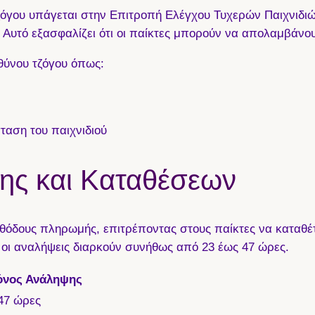
τζόγου υπάγεται στην Επιτροπή Ελέγχου Τυχερών Παιχνιδι
. Αυτό εξασφαλίζει ότι οι παίκτες μπορούν να απολαμβάνου
θύνου τζόγου όπως:
ταση του παιχνιδιού
ης και Καταθέσεων
θόδους πληρωμής, επιτρέποντας στους παίκτες να καταθέ
 οι αναλήψεις διαρκούν συνήθως από
23 έως 47 ώρες
.
όνος Ανάληψης
47 ώρες