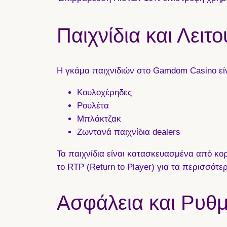
Παιχνίδια και Λειτο
Η γκάμα παιχνιδιών στο Gamdom Casino εί
Κουλοχέρηδες
Ρουλέτα
Μπλάκτζακ
Ζωντανά παιχνίδια dealers
Τα παιχνίδια είναι κατασκευασμένα από κορυ
το RTP (Return to Player) για τα περισσότ
Ασφάλεια και Ρυθμ