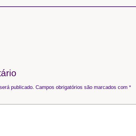
ário
será publicado.
Campos obrigatórios são marcados com
*