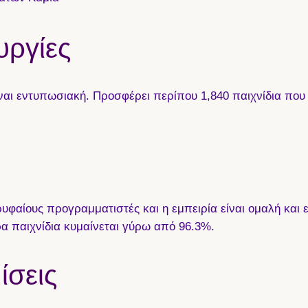
υργίες
ναι εντυπωσιακή. Προσφέρει περίπου
1,840 παιχνίδια
που 
φαίους προγραμματιστές και η εμπειρία είναι ομαλή και ε
ερα παιχνίδια κυμαίνεται γύρω από
96.3%
.
ίσεις