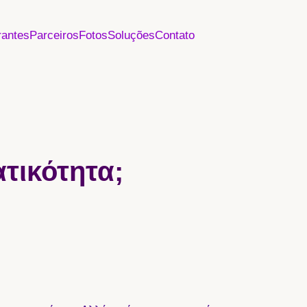
rantes
Parceiros
Fotos
Soluções
Contato
τικότητα;