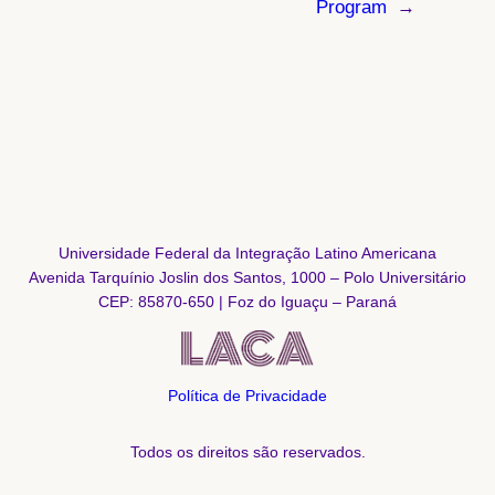
Program
→
Universidade Federal da Integração Latino Americana
Avenida Tarquínio Joslin dos Santos, 1000 – Polo Universitário
CEP: 85870-650 | Foz do Iguaçu – Paraná
Política de Privacidade
Todos os direitos são reservados.