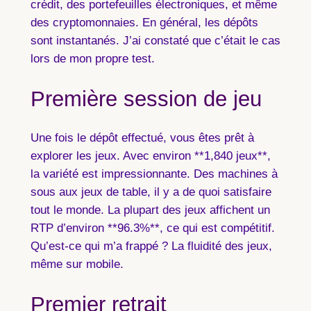
crédit, des portefeuilles électroniques, et même
des cryptomonnaies. En général, les dépôts
sont instantanés. J’ai constaté que c’était le cas
lors de mon propre test.
Première session de jeu
Une fois le dépôt effectué, vous êtes prêt à
explorer les jeux. Avec environ **1,840 jeux**,
la variété est impressionnante. Des machines à
sous aux jeux de table, il y a de quoi satisfaire
tout le monde. La plupart des jeux affichent un
RTP d’environ **96.3%**, ce qui est compétitif.
Qu’est-ce qui m’a frappé ? La fluidité des jeux,
même sur mobile.
Premier retrait