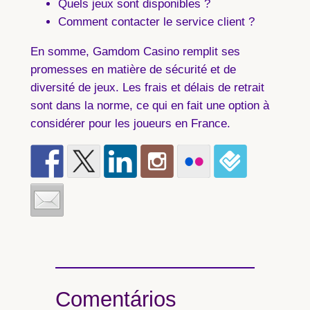
Quels jeux sont disponibles ?
Comment contacter le service client ?
En somme, Gamdom Casino remplit ses
promesses en matière de sécurité et de
diversité de jeux. Les frais et délais de retrait
sont dans la norme, ce qui en fait une option à
considérer pour les joueurs en France.
Comentários