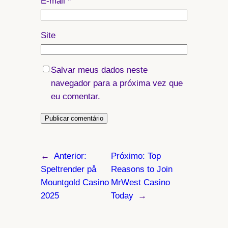
E-mail
*
Site
Salvar meus dados neste
navegador para a próxima vez que
eu comentar.
←
Anterior:
Próximo:
Top
Speltrender på
Reasons to Join
Mountgold Casino
MrWest Casino
2025
Today
→