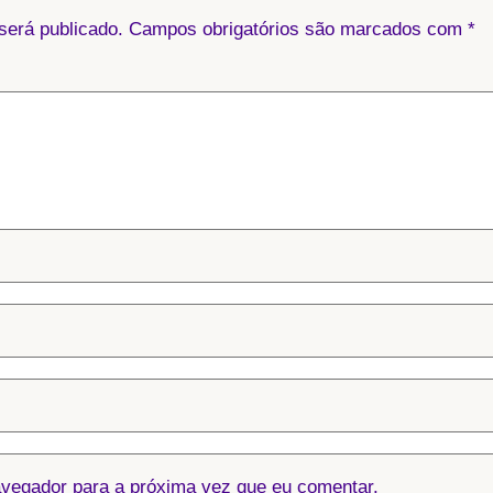
será publicado.
Campos obrigatórios são marcados com
*
vegador para a próxima vez que eu comentar.