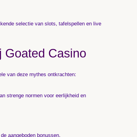
ende selectie van slots, tafelspellen en live
j Goated Casino
kele van deze mythes ontkrachten:
an strenge normen voor eerlijkheid en
an de aangeboden bonussen.