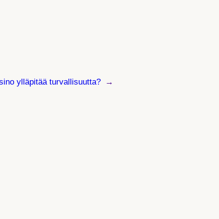
ino ylläpitää turvallisuutta?
→