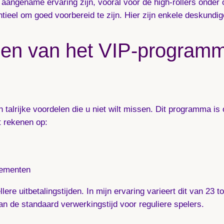
 aangename ervaring zijn, vooral voor de high-rollers onder
tieel om goed voorbereid te zijn. Hier zijn enkele deskundig
len van het VIP-programm
 talrijke voordelen die u niet wilt missen. Dit programma is
t rekenen op:
nementen
re uitbetalingstijden. In mijn ervaring varieert dit van
23 to
dan de standaard verwerkingstijd voor reguliere spelers.