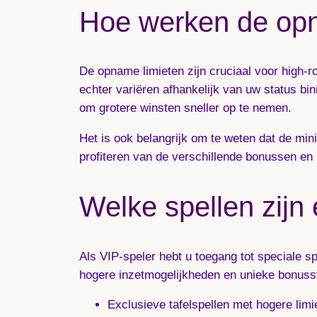
Hoe werken de opn
De opname limieten zijn cruciaal voor high-r
echter variëren afhankelijk van uw status b
om grotere winsten sneller op te nemen.
Het is ook belangrijk om te weten dat de min
profiteren van de verschillende bonussen en
Welke spellen zijn
Als VIP-speler hebt u toegang tot speciale sp
hogere inzetmogelijkheden en unieke bonusstr
Exclusieve tafelspellen met hogere limi