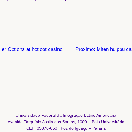
ller Options at
hotloot casino
Próximo:
Miten huippu cas
Universidade Federal da Integração Latino Americana
Avenida Tarquínio Joslin dos Santos, 1000 – Polo Universitário
CEP: 85870-650 | Foz do Iguaçu – Paraná