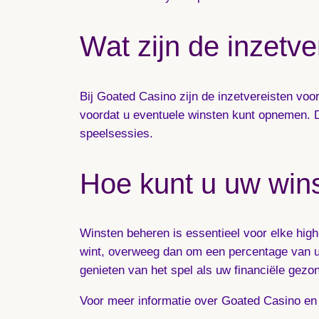
Wat zijn de inzetv
Bij Goated Casino zijn de inzetvereisten v
voordat u eventuele winsten kunt opnemen. Di
speelsessies.
Hoe kunt u uw win
Winsten beheren is essentieel voor elke high
wint, overweeg dan om een percentage van uw
genieten van het spel als uw financiële gezo
Voor meer informatie over Goated Casino en 