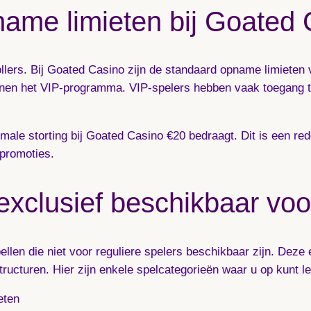
ame limieten bij Goated
ollers. Bij Goated Casino zijn de standaard opname limieten
innen het VIP-programma. VIP-spelers hebben vaak toegang to
imale storting bij Goated Casino
€20
bedraagt. Dit is een red
 promoties.
 exclusief beschikbaar vo
ellen die niet voor reguliere spelers beschikbaar zijn. Deze
ucturen. Hier zijn enkele spelcategorieën waar u op kunt le
eten