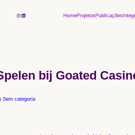
Instagram
LinkedIn
Home
Projetos
Publicações
Integ
Spelen bij Goated Casin
m
Sem categoria