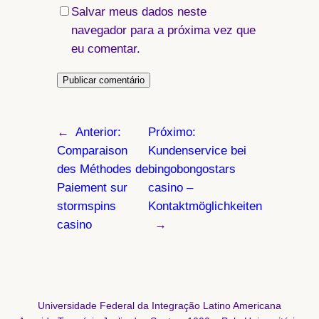
Salvar meus dados neste
navegador para a próxima vez que
eu comentar.
←
Anterior:
Próximo:
Comparaison
Kundenservice bei
des Méthodes de
bingobongostars
Paiement sur
casino –
stormspins
Kontaktmöglichkeiten
casino
→
Universidade Federal da Integração Latino Americana