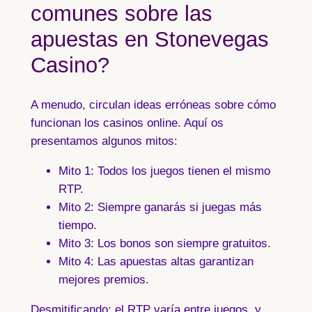
comunes sobre las
apuestas en Stonevegas
Casino?
A menudo, circulan ideas erróneas sobre cómo
funcionan los casinos online. Aquí os
presentamos algunos mitos:
Mito 1:
Todos los juegos tienen el mismo
RTP.
Mito 2:
Siempre ganarás si juegas más
tiempo.
Mito 3:
Los bonos son siempre gratuitos.
Mito 4:
Las apuestas altas garantizan
mejores premios.
Desmitificando: el RTP varía entre juegos, y