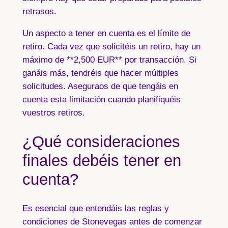
retrasos.
Un aspecto a tener en cuenta es el límite de
retiro. Cada vez que solicitéis un retiro, hay un
máximo de **2,500 EUR** por transacción. Si
ganáis más, tendréis que hacer múltiples
solicitudes. Aseguraos de que tengáis en
cuenta esta limitación cuando planifiquéis
vuestros retiros.
¿Qué consideraciones
finales debéis tener en
cuenta?
Es esencial que entendáis las reglas y
condiciones de Stonevegas antes de comenzar