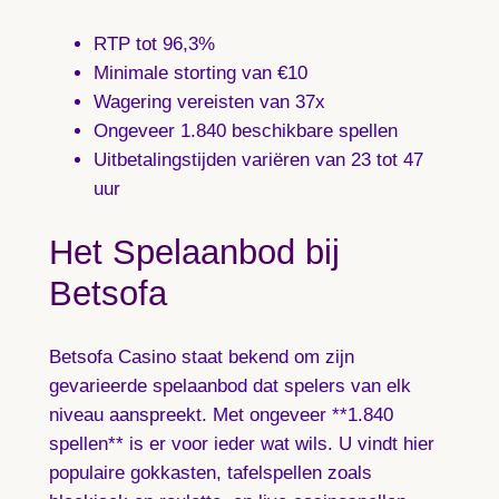
RTP tot 96,3%
Minimale storting van €10
Wagering vereisten van 37x
Ongeveer 1.840 beschikbare spellen
Uitbetalingstijden variëren van 23 tot 47
uur
Het Spelaanbod bij
Betsofa
Betsofa Casino staat bekend om zijn
gevarieerde spelaanbod dat spelers van elk
niveau aanspreekt. Met ongeveer **1.840
spellen** is er voor ieder wat wils. U vindt hier
populaire gokkasten, tafelspellen zoals