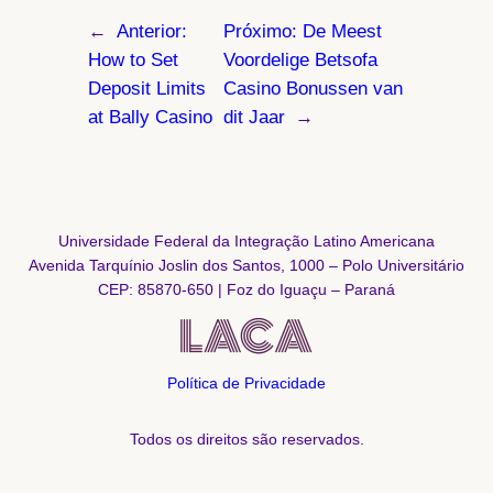
←
Anterior:
Próximo:
De Meest
How to Set
Voordelige Betsofa
Deposit Limits
Casino Bonussen van
at Bally Casino
dit Jaar
→
Universidade Federal da Integração Latino Americana
Avenida Tarquínio Joslin dos Santos, 1000 – Polo Universitário
CEP: 85870-650 | Foz do Iguaçu – Paraná
Política de Privacidade
Todos os direitos são reservados.