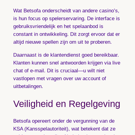
Wat Betsofa onderscheidt van andere casino’s,
is hun focus op spelerservaring. De interface is
gebruiksvriendelijk en het spelaanbod is
constant in ontwikkeling. Dit zorgt ervoor dat er
altijd nieuwe spellen zijn om uit te proberen.
Daarnaast is de klantendienst goed bereikbaar.
Klanten kunnen snel antwoorden krijgen via live
chat of e-mail. Dit is cruciaal—u wilt niet
vastlopen met vragen over uw account of
uitbetalingen.
Veiligheid en Regelgeving
Betsofa opereert onder de vergunning van de
KSA (Kansspelautoriteit), wat betekent dat ze