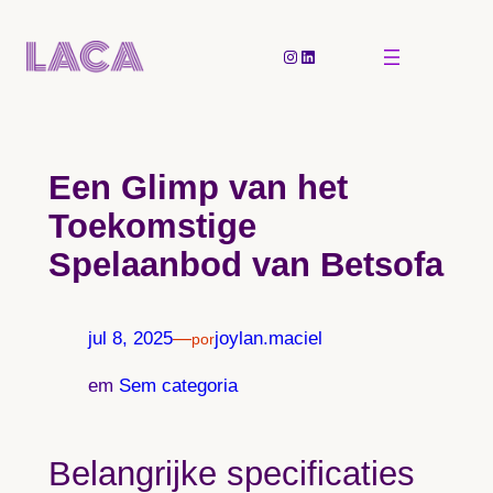
Pular
para
Instagram
LinkedIn
o
conteúdo
Een Glimp van het
Toekomstige
Spelaanbod van Betsofa
jul 8, 2025
—
joylan.maciel
por
em
Sem categoria
Belangrijke specificaties