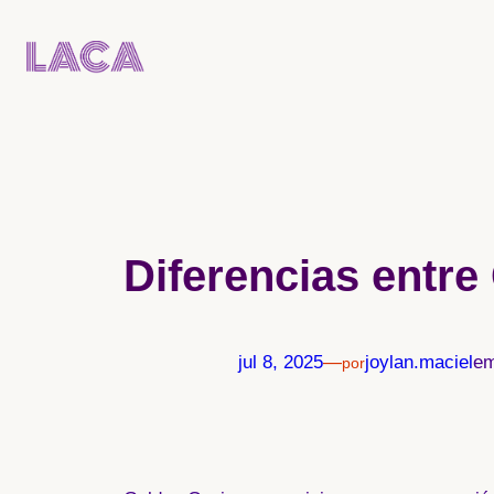
Pular
para
o
conteúdo
Diferencias entre
jul 8, 2025
—
joylan.maciel
e
por