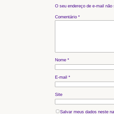
O seu endereço de e-mail não 
Comentário
*
Nome
*
E-mail
*
Site
Salvar meus dados neste na