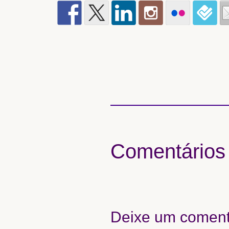
Comentários
Deixe um coment