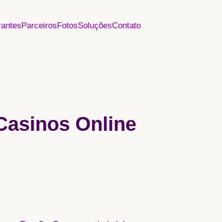
rantes
Parceiros
Fotos
Soluções
Contato
 Casinos Online