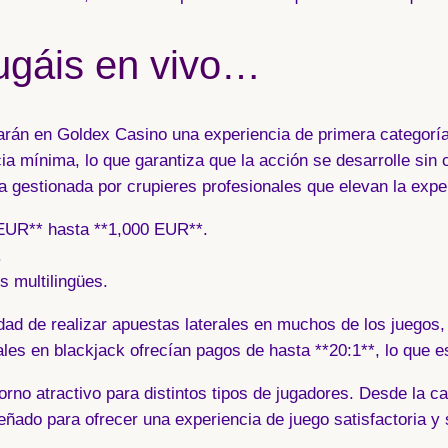
jugáis en vivo…
rarán en Goldex Casino una experiencia de primera categoría
ia mínima, lo que garantiza que la acción se desarrolle sin
na gestionada por crupieres profesionales que elevan la expe
 EUR** hasta **1,000 EUR**.
.
s multilingües.
idad de realizar apuestas laterales en muchos de los juegos,
ales en blackjack ofrecían pagos de hasta **20:1**, lo que e
o atractivo para distintos tipos de jugadores. Desde la cali
ñado para ofrecer una experiencia de juego satisfactoria y 