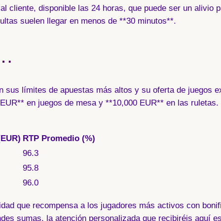
l cliente, disponible las 24 horas, que puede ser un alivio
ultas suelen llegar en menos de **30 minutos**.
s…
con sus límites de apuestas más altos y su oferta de juegos 
EUR** en juegos de mesa y **10,000 EUR** en las ruletas. E
(EUR)
RTP Promedio (%)
96.3
95.8
96.0
idad que recompensa a los jugadores más activos con bonif
des sumas, la atención personalizada que recibiréis aquí es