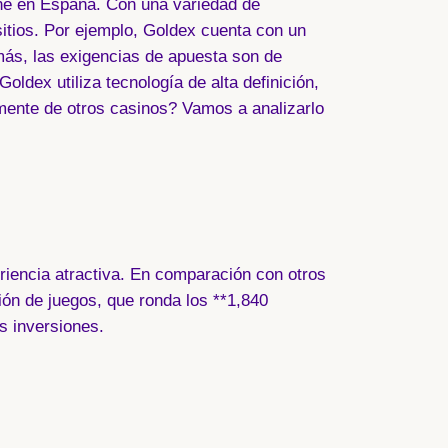
ne en España. Con una variedad de
sitios. Por ejemplo, Goldex cuenta con un
más, las exigencias de apuesta son de
oldex utiliza tecnología de alta definición,
lmente de otros casinos? Vamos a analizarlo
iencia atractiva. En comparación con otros
ón de juegos, que ronda los **1,840
s inversiones.