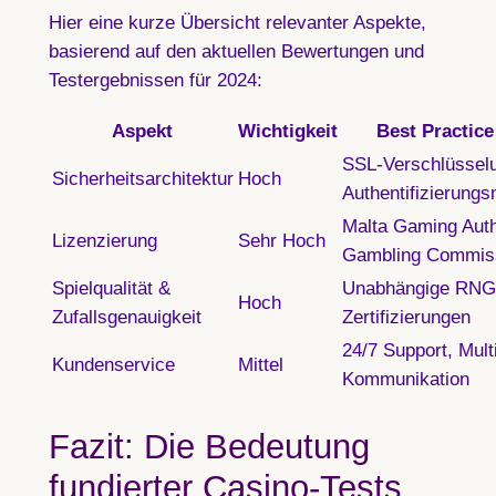
Hier eine kurze Übersicht relevanter Aspekte,
basierend auf den aktuellen Bewertungen und
Testergebnissen für 2024:
Aspekt
Wichtigkeit
Best Practice
SSL-Verschlüssel
Sicherheitsarchitektur
Hoch
Authentifizierun
Malta Gaming Auth
Lizenzierung
Sehr Hoch
Gambling Commis
Spielqualität &
Unabhängige RNG-
Hoch
Zufallsgenauigkeit
Zertifizierungen
24/7 Support, Mult
Kundenservice
Mittel
Kommunikation
Fazit: Die Bedeutung
fundierter Casino-Tests