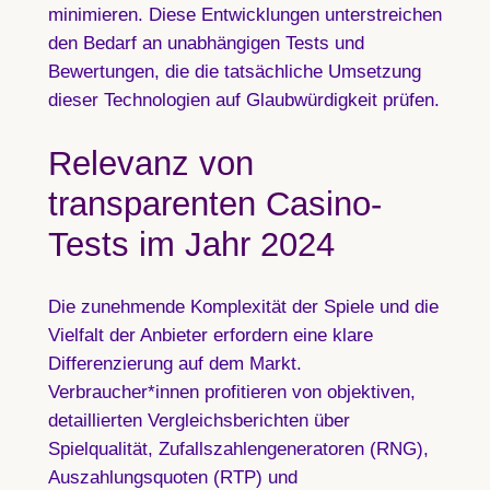
minimieren. Diese Entwicklungen unterstreichen
den Bedarf an unabhängigen Tests und
Bewertungen, die die tatsächliche Umsetzung
dieser Technologien auf Glaubwürdigkeit prüfen.
Relevanz von
transparenten Casino-
Tests im Jahr 2024
Die zunehmende Komplexität der Spiele und die
Vielfalt der Anbieter erfordern eine klare
Differenzierung auf dem Markt.
Verbraucher*innen profitieren von objektiven,
detaillierten Vergleichsberichten über
Spielqualität, Zufallszahlengeneratoren (RNG),
Auszahlungsquoten (RTP) und