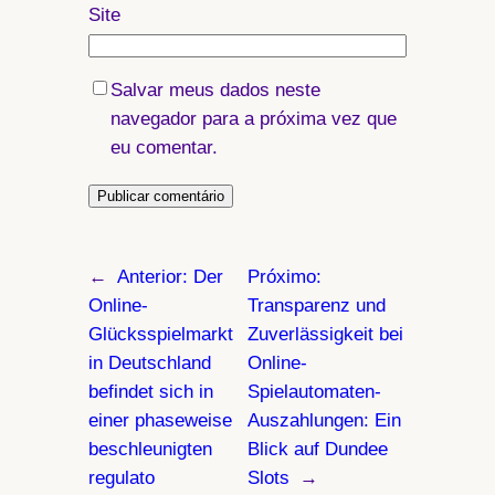
Site
Salvar meus dados neste
navegador para a próxima vez que
eu comentar.
←
Anterior:
Der
Próximo:
Online-
Transparenz und
Glücksspielmarkt
Zuverlässigkeit bei
in Deutschland
Online-
befindet sich in
Spielautomaten-
einer phaseweise
Auszahlungen: Ein
beschleunigten
Blick auf Dundee
regulato
Slots
→